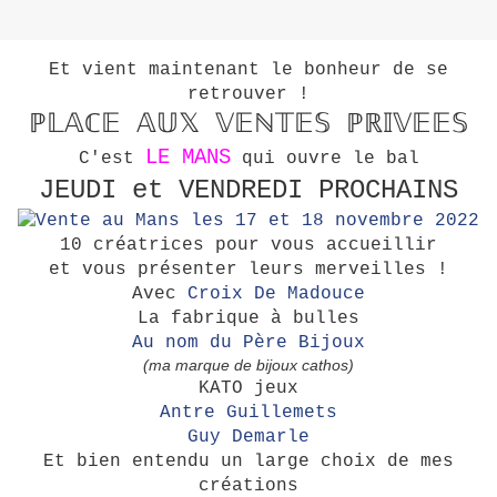
Et vient maintenant le bonheur de se
retrouver !
ℙ𝕃𝔸ℂ𝔼 𝔸𝕌𝕏 𝕍𝔼ℕ𝕋𝔼𝕊 ℙℝ𝕀𝕍𝔼𝔼𝕊
LE MANS
C'est
qui ouvre le bal
JEUDI et VENDREDI PROCHAINS
10 créatrices pour vous accueillir
et vous présenter leurs merveilles !
Avec
Croix De Madouce
La fabrique à bulles
Au nom du Père Bijoux
(ma marque de bijoux cathos)
KATO jeux
Antre Guillemets
Guy Demarle
Et bien entendu un large choix de mes
créations