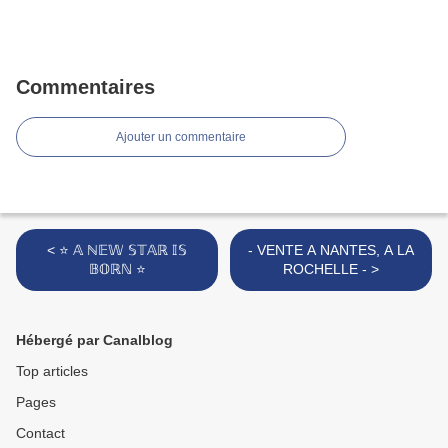
Commentaires
Ajouter un commentaire
< ⭐️ 𝔸 ℕ𝔼𝕎 𝕊𝕋𝔸ℝ 𝕀𝕊
- VENTE A NANTES, A LA
𝔹𝕆ℝℕ ⭐️
ROCHELLE - >
Hébergé par Canalblog
Top articles
Pages
Contact