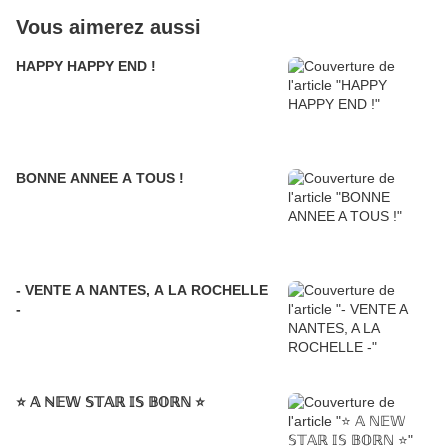
Vous aimerez aussi
HAPPY HAPPY END !
BONNE ANNEE A TOUS !
- VENTE A NANTES, A LA ROCHELLE
-
⭐️ 𝔸 ℕ𝔼𝕎 𝕊𝕋𝔸ℝ 𝕀𝕊 𝔹𝕆ℝℕ ⭐️