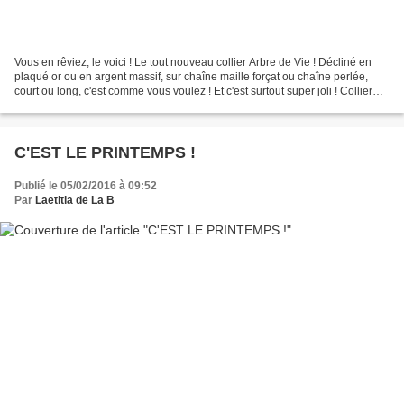
Vous en rêviez, le voici ! Le tout nouveau collier Arbre de Vie ! Décliné en
plaqué or ou en argent massif, sur chaîne maille forçat ou chaîne perlée,
court ou long, c'est comme vous voulez ! Et c'est surtout super joli ! Collier
Arbre de Vie sur chaîne...
C'EST LE PRINTEMPS !
Publié le 05/02/2016 à 09:52
Par
Laetitia de La B