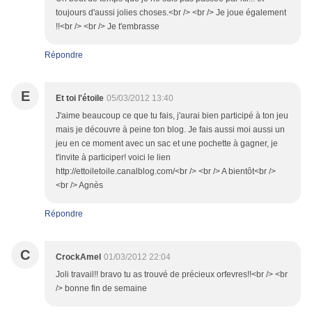
toujours d'aussi jolies choses.<br /> <br /> Je joue également
!!<br /> <br /> Je t'embrasse
Répondre
E
Et toi l'étoile
05/03/2012 13:40
J'aime beaucoup ce que tu fais, j'aurai bien participé à ton jeu
mais je découvre à peine ton blog. Je fais aussi moi aussi un
jeu en ce moment avec un sac et une pochette à gagner, je
t'invite à participer! voici le lien
http://ettoiletoile.canalblog.com/<br /> <br /> A bientôt<br />
<br /> Agnès
Répondre
C
CrockAmel
01/03/2012 22:04
Joli travail!! bravo tu as trouvé de précieux orfevres!!<br /> <br
/> bonne fin de semaine