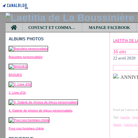
Home
CONTACT ET COMMANDES
MA PAGE FACEBOOK
ALBUMS PHOTOS
LAETITIA DE 
16 ans
Bracelets personnalisés
22 avril 2020
BAGUES
2. Livre d'Or
Posté par Laetitia 
4. Galerie de photos de bijoux personnalisés
Tags:
bracelet
,
bijo
Nantes
,
Laetitia d
Pour nos hommes chéris