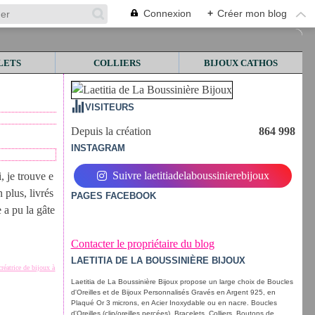
Connexion
+
Créer mon blog
LETS
COLLIERS
BIJOUX CATHOS
VISITEURS
Depuis la création
864 998
INSTAGRAM
Suivre laetitiadelaboussinierebijoux
, je trouve e
 plus, livrés
PAGES FACEBOOK
e a pu la gâte
Contacter le propriétaire du blog
LAETITIA DE LA BOUSSINIÈRE BIJOUX
créatrice de bijoux à
Laetitia de La Boussinière Bijoux propose un large choix de Boucles
d'Oreilles et de Bijoux Personnalisés Gravés en Argent 925, en
Plaqué Or 3 microns, en Acier Inoxydable ou en nacre. Boucles
d'Oreilles (clip/oreilles percées), Bracelets, Colliers, Boutons de