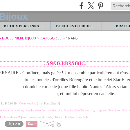
BIJOUX PERSONNALISES
BOUCLES D'OREILLES
BRACE
LA BOUSSINIÈRE BIJOUX
>
CATEGORIES
>
16 ANS
- ANNIVERSAIRE -
Confinée, mais gâtée ! Un ensemble particulièrement réussi
ntre les boucles d'oreilles Bérengère et le bracelet Star Et en
à domicile car cette jeune fille habite Nantes ! Alors sa tant
r, et moi lui déposer en cachette...
de La B à 16:39 -
Commentaires [
…
]
- Permalien [
#
]
ux fantaisie
,
cadeau
,
boucles d'oreilles
,
anniversaire
,
boucles d'oreilles sur clip
,
surprise
,
Star since
,
Star
,
e La Boussinière Bijoux
,
accessoires de mode
,
16 ans
,
livraison à domicile