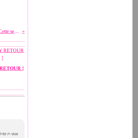
VENTES, VENTES, VENTES ..... Cette semaine,
RETOUR !
!<br /> vive