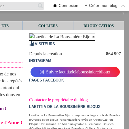
Connexion
+
Créer mon blog
LETS
COLLIERS
BIJOUX CATHOS
VISITEURS
Depuis la création
864 997
INSTAGRAM
Suivre laetitiadelaboussinierebijoux
ux de nos
PAGES FACEBOOK
 fois répétés
 surtout qui
 des dons en
Contacter le propriétaire du blog
LAETITIA DE LA BOUSSINIÈRE BIJOUX
an !
Laetitia de La Boussinière Bijoux propose un large choix de Boucles
d'Oreilles et de Bijoux Personnalisés Gravés en Argent 925, en
Je t'Aime !
Plaqué Or 3 microns, en Acier Inoxydable ou en nacre. Boucles
d'Oreilles (clip/oreilles percées), Bracelets, Colliers, Boutons de