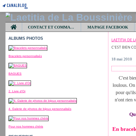
Home
CONTACT ET COMMANDES
MA PAGE FACEBOOK
ALBUMS PHOTOS
LAETITIA DE 
C'EST BIEN C
Bracelets personnalisés
18 mai 2010
BAGUES
C'est bie
loulous. On 
2. Livre d'Or
pour qu'ils
n'ont rien 
4. Galerie de photos de bijoux personnalisés
Quo
Pour nos hommes chéris
En bracele