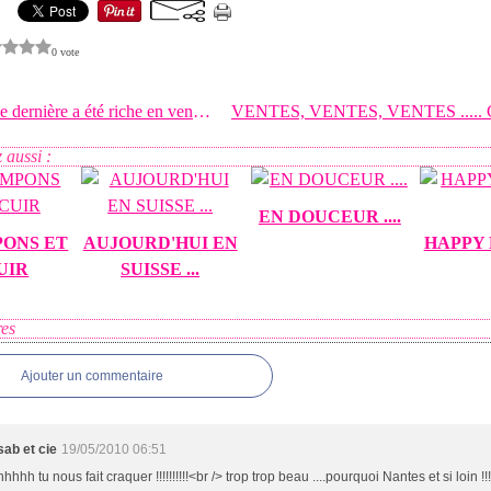
0 vote
La semaine dernière a été riche en ventes, en
 aussi :
EN DOUCEUR ....
PONS ET
AUJOURD'HUI EN
HAPPY 
UIR
SUISSE ...
es
Ajouter un commentaire
sab et cie
19/05/2010 06:51
hhhh tu nous fait craquer !!!!!!!!!!<br /> trop trop beau ....pourquoi Nantes et si loin !!!