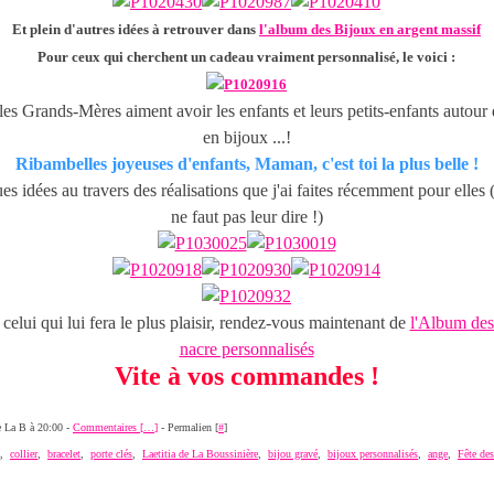
Et plein d'autres idées à retrouver dans
l'album des Bijoux en argent massif
Pour ceux qui cherchent un cadeau vraiment personnalisé, le voici :
es Grands-Mères aiment avoir les enfants et leurs petits-enfants autour d
en bijoux ...!
Ribambelles joyeuses d'enfants, Maman, c'est toi la plus belle !
es idées au travers des réalisations que j'ai faites récemment pour elles (
ne faut pas leur dire !)
 celui qui lui fera le plus plaisir, rendez-vous maintenant de
l'Album des
nacre personnalisés
Vite à vos commandes !
de La B à 20:00 -
Commentaires [
…
]
- Permalien [
#
]
,
collier
,
bracelet
,
porte clés
,
Laetitia de La Boussinière
,
bijou gravé
,
bijoux personnalisés
,
ange
,
Fête de