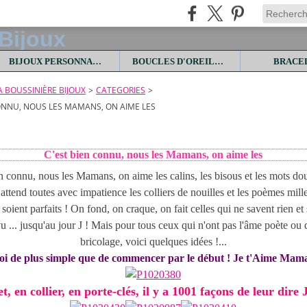
BIJOUX PERSONNALISES
BOUCLES D'OREILLES
BRACE
LA BOUSSINIÈRE BIJOUX
>
CATEGORIES
>
ONNU, NOUS LES MAMANS, ON AIME LES
C'est bien connu, nous les Mamans, on aime les
n connu, nous les Mamans, on aime les calins, les bisous et les mots do
attend toutes avec impatience les colliers de nouilles et les poèmes mille
 soient parfaits ! On fond, on craque, on fait celles qui ne savent rien et
vu ... jusqu'au jour J ! Mais pour tous ceux qui n'ont pas l'âme poète ou
bricolage, voici quelques idées !...
i de plus simple que de commencer par le début ! Je t'Aime Mam
t, en collier, en porte-clés, il y a 1001 façons de leur dire 