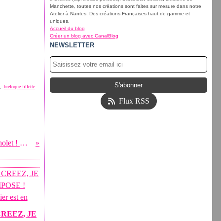
Manchette, toutes nos créations sont faites sur mesure dans notre
Atelier à Nantes. Des créations Françaises haut de gamme et
uniques.
Accueil du blog
Créer un blog avec CanalBlog
NEWSLETTER
,
breloque fillette
Flux RSS
Magnifique vente jeudi dernier à Cholet ! Bravo
REEZ, JE