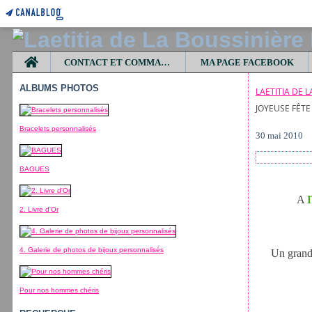
Home
CONTACT ET COMMANDES
MA PAGE FACEBOOK
ALBUMS PHOTOS
LAETITIA DE 
JOYEUSE FÊTE
Bracelets personnalisés
30 mai 2010
BAGUES
A
2. Livre d'Or
4. Galerie de photos de bijoux personnalisés
Un grand
Pour nos hommes chéris