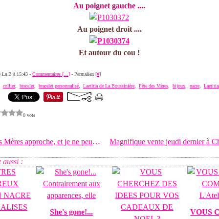
Au poignet gauche ....
Au poignet droit ....
Et autour du cou !
de La B à 15:43 -
Commentaires [
…
]
- Permalien [
#
]
,
collier
,
bracelet
,
bracelet personnalisé
,
Laetitia de La Boussinière
,
Fête des Mères
,
bijoux
,
nacre
,
Laetitia
0 vote
La fête des Mères approche, et je ne peux pas
 aussi :
She's gone!...
VOUS C