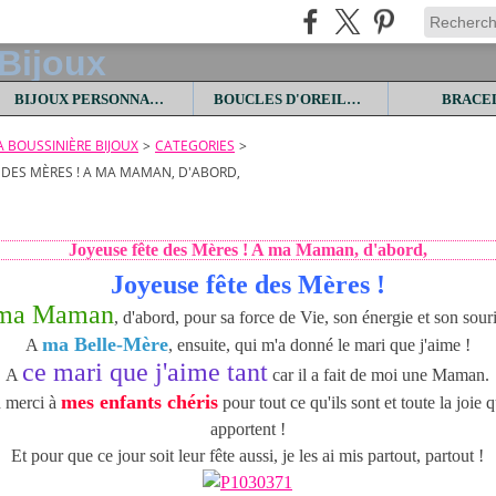
BIJOUX PERSONNALISES
BOUCLES D'OREILLES
BRACE
LA BOUSSINIÈRE BIJOUX
>
CATEGORIES
>
 DES MÈRES ! A MA MAMAN, D'ABORD,
Joyeuse fête des Mères ! A ma Maman, d'abord,
Joyeuse fête des Mères !
ma Maman
, d'abord, pour sa force de Vie, son énergie et son souri
ma Belle-Mère
A
, ensuite, qui m'a donné le mari que j'aime !
ce mari que j'aime tant
A
car il a fait de moi une Maman.
mes enfants chéris
 merci à
pour tout ce qu'ils sont et toute la joie q
apportent !
Et pour que ce jour soit leur fête aussi, je les ai mis partout, partout !