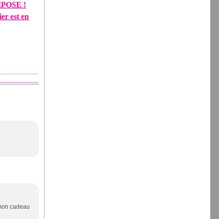
POSE !
ier est en
e mon cadeau