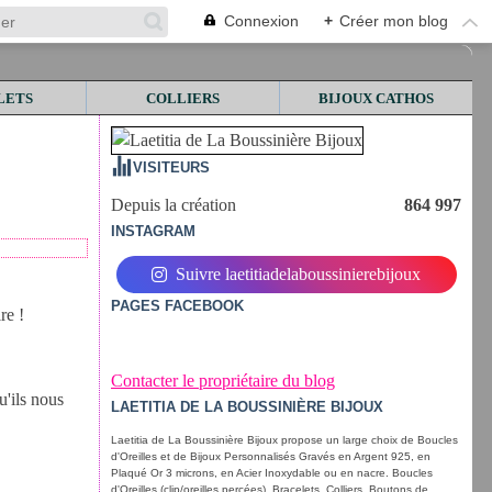
Connexion
+
Créer mon blog
LETS
COLLIERS
BIJOUX CATHOS
VISITEURS
Depuis la création
864 997
INSTAGRAM
Suivre laetitiadelaboussinierebijoux
PAGES FACEBOOK
re !
Contacter le propriétaire du blog
u'ils nous
LAETITIA DE LA BOUSSINIÈRE BIJOUX
Laetitia de La Boussinière Bijoux propose un large choix de Boucles
d'Oreilles et de Bijoux Personnalisés Gravés en Argent 925, en
Plaqué Or 3 microns, en Acier Inoxydable ou en nacre. Boucles
d'Oreilles (clip/oreilles percées), Bracelets, Colliers, Boutons de