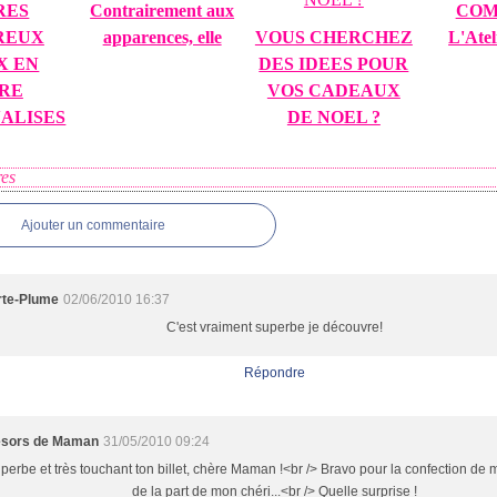
RES
Contrairement aux
COM
REUX
apparences, elle
VOUS CHERCHEZ
L'Atel
X EN
DES IDEES POUR
RE
VOS CADEAUX
ALISES
DE NOEL ?
es
Ajouter un commentaire
rte-Plume
02/06/2010 16:37
C'est vraiment superbe je découvre!
Répondre
ésors de Maman
31/05/2010 09:24
perbe et très touchant ton billet, chère Maman !<br /> Bravo pour la confection d
de la part de mon chéri...<br /> Quelle surprise !