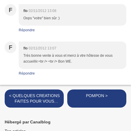
F
flo
02/11/2012 13:08
Oops "votre" bien sûr :)
Répondre
F
flo
02/11/2012 13:07
Très bonne vente à vous et merci à vtre hôtesse de vous
accueillir.<br /> <br /> Bon WE.
Répondre
< QUELQUES CREATIONS
POMPON >
FAITES POUR VOUS
AVANT DE PARTIR EN
VACANCES ...
Hébergé par Canalblog