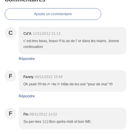
Ajouter un commentaire
C
Cd'A
12/11/2012 21:13
c' est tres beau, bravo !!! tu as de l' or dans tes mains...bonne
continuation
Répondre
F
Fanny
09/11/2012 15:49
Oh yeah !!!!<br /> <br /> Hâte de les voir "pour de vrai" !!!!
Répondre
F
Flo
09/11/2012 14:52
Su-per-bes :):):) Bon après-midi et bon WE.