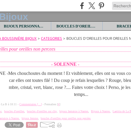
BIJOUX PERSONNALISES
BOUCLES D'OREILLES
BRACE
LA BOUSSINIÈRE BIJOUX
>
CATEGORIES
>
BOUCLES D'OREILLES POUR OREILLES 
illes pour oreilles non percees
- SOLENNE -
Mes chouchoutes du moment ! Et visiblement, elles ont su vous co
car elles ont toutes filé ! Du coup je refais lesquelles ? Rouge, bleu
mbre, cristal, vert, blanc, rose ?.... Faites votre choix ! Perso, je les
temps...
de La B à 18:11 -
Commentaires [
…
]
- Permalien [
#
]
ie
,
boucles d'oreilles
,
boucles d'oreilles sur clip
,
bijoux fantaisie à Nantes
,
Bijoux à Nantes
,
Laetitia de La 
fantaisie à Nantes
,
bijoux femme
,
boucles d'oreilles pour oreilles non percées