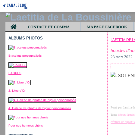
Home
CONTACT ET COMMANDES
MA PAGE FACEBOOK
ALBUMS PHOTOS
LAETITIA DE 
boucles d'ore
Bracelets personnalisés
23 mars 2022
BAGUES
2. Livre d'Or
Posté par Laetitia 
4. Galerie de photos de bijoux personnalisés
Tags:
bijoux fantais
créatrice de bijoux 
Pour nos hommes chéris