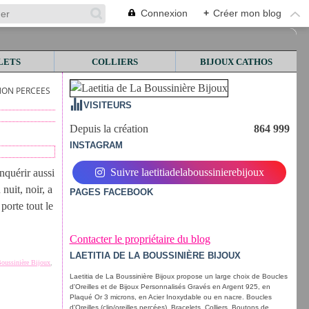
Connexion
+
Créer mon blog
LETS
COLLIERS
BIJOUX CATHOS
NON PERCEES
VISITEURS
Depuis la création
864 999
INSTAGRAM
Suivre laetitiadelaboussinierebijoux
nquérir aussi
 nuit, noir, a
PAGES FACEBOOK
 porte tout le
Contacter le propriétaire du blog
LAETITIA DE LA BOUSSINIÈRE BIJOUX
Boussinière Bijoux
,
Laetitia de La Boussinière Bijoux propose un large choix de Boucles
d'Oreilles et de Bijoux Personnalisés Gravés en Argent 925, en
Plaqué Or 3 microns, en Acier Inoxydable ou en nacre. Boucles
d'Oreilles (clip/oreilles percées), Bracelets, Colliers, Boutons de