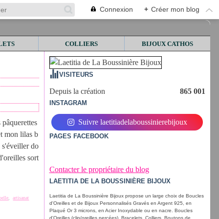
Connexion
+
Créer mon blog
LETS
COLLIERS
BIJOUX CATHOS
VISITEURS
Depuis la création
865 001
INSTAGRAM
Suivre laetitiadelaboussinierebijoux
s pâquerettes
t mon lilas b
PAGES FACEBOOK
s'éveiller do
oreilles sort
Contacter le propriétaire du blog
LAETITIA DE LA BOUSSINIÈRE BIJOUX
Laetitia de La Boussinière Bijoux propose un large choix de Boucles
belle
,
artisanat
d'Oreilles et de Bijoux Personnalisés Gravés en Argent 925, en
Plaqué Or 3 microns, en Acier Inoxydable ou en nacre. Boucles
d'Oreilles (clip/oreilles percées), Bracelets, Colliers, Boutons de