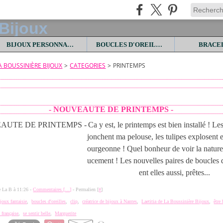
BIJOUX PERSONNALISES
BOUCLES D'OREILLES
BRACE
LA BOUSSINIÈRE BIJOUX
>
CATEGORIES
>
PRINTEMPS
- NOUVEAUTE DE PRINTEMPS -
Ca y est, le printemps est bien installé ! Le
jonchent ma pelouse, les tulipes explosent e
ourgeonne ! Quel bonheur de voir la nature 
ucement ! Les nouvelles paires de boucles d'
ent elles aussi, prêtes...
de La B à 11:26 -
Commentaires [
…
]
- Permalien [
#
]
ijoux fantaisie
,
boucles d'oreilles
,
clip
,
créatrice de bijoux à Nantes
,
Laetitia de La Boussinière Bijoux
,
être 
 française
,
se sentir belle
,
Marguerite