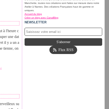
Manchette, toutes nos créations sont faites sur mesure dans notre
Atelier à Nantes. Des créations Françaises haut de gamme et
uniques.
Accueil du blog
Créer un blog avec CanalBlog
NEWSLETTER
t à l'heure c
ouper une dat
t il y a un a
ne tienne, on
Flux RSS
été
merveilleux su