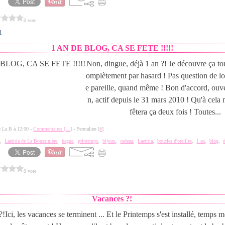
0 vote
1
1 AN DE BLOG, CA SE FETE !!!!!
Non, dingue, déjà 1 an ?! Je découvre ça tou
omplètement par hasard ! Pas question de l
e pareille, quand même ! Bon d'accord, ouver
n, actif depuis le 31 mars 2010 ! Qu'à cela 
fêtera ça deux fois ! Toutes...
de La B à 12:00 -
Commentaires [
…
]
- Permalien [
#
]
e
,
Laetitia de La Boussinière
,
bague
,
printemps
,
bijoux
,
cadeau
,
Laetitia
,
boucles d'oreilles
,
1 an
,
blog
,
0 vote
Vacances ?!
Ici, les vacances se terminent ... Et le Printemps s'est installé, temps 