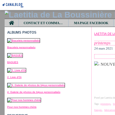
Home
CONTACT ET COMMANDES
MA PAGE FACEBOOK
ALBUMS PHOTOS
LAETITIA DE 
printemps
Bracelets personnalisés
24 mars 2021
BAGUES
2. Livre d'Or
4. Galerie de photos de bijoux personnalisés
Posté par Laetitia 
Tags:
printemps
,
b
Pour nos hommes chéris
français
,
fabrication