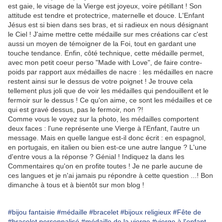
est gaie, le visage de la Vierge est joyeux, voire pétillant ! Son
attitude est tendre et protectrice, maternelle et douce. L'Enfant
Jésus est si bien dans ses bras, et si radieux en nous désignant
le Ciel ! J'aime mettre cette médaille sur mes créations car c'est
aussi un moyen de témoigner de la Foi, tout en gardant une
touche tendance. Enfin, côté technique, cette médaille permet,
avec mon petit coeur perso "Made with Love", de faire contre-
poids par rapport aux médailles de nacre : les médailles en nacre
restent ainsi sur le dessus de votre poignet ! Je trouve cela
tellement plus joli que de voir les médailles qui pendouillent et le
fermoir sur le dessus ! Ce qu'on aime, ce sont les médailles et ce
qui est gravé dessus, pas le fermoir, non ?!
Comme vous le voyez sur la photo, les médailles comportent
deux faces : l'une représente une Vierge à l'Enfant, l'autre un
message. Mais en quelle langue est-il donc écrit : en espagnol,
en portugais, en italien ou bien est-ce une autre langue ? L'une
d'entre vous a la réponse ? Génial ! Indiquez la dans les
Commentaires qu'on en profite toutes ! Je ne parle aucune de
ces langues et je n'ai jamais pu répondre à cette question ...! Bon
dimanche à tous et à bientôt sur mon blog !
#bijou fantaisie
#médaille
#bracelet
#bijoux religieux
#Fête de
#bracelet personnalisé
#médaille de la vierge
#vierge à l'enfant