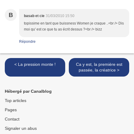
B
basab et cie
31/03/2010 15:50
topissime en tant que buissness Women je craque ..<br /> Dis
moi qu' est ce que tu as écrit dessus ?<br /> bizz
Répondre
< La pression monte !
Ca y est, la première est
passée, la créatrice >
Hébergé par Canalblog
Top articles
Pages
Contact
Signaler un abus