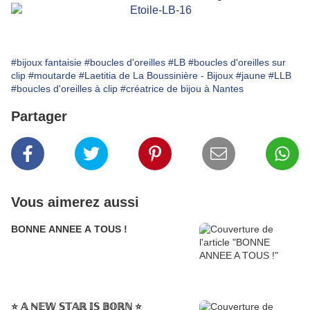
#bijoux fantaisie
#boucles d'oreilles
#LB
#boucles d'oreilles sur
clip
#moutarde
#Laetitia de La Boussinière - Bijoux
#jaune
#LLB
#boucles d'oreilles à clip
#créatrice de bijou à Nantes
Partager
Vous aimerez aussi
BONNE ANNEE A TOUS !
⭐️ 𝔸 ℕ𝔼𝕎 𝕊𝕋𝔸ℝ 𝕀𝕊 𝔹𝕆ℝℕ ⭐️