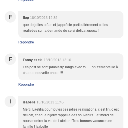
Répondre
F
flop
18/10/2013 12:35
que de jolies créas et j'apprécie particulièrement celles
réalisées sur la demande de ce si délicat époux !
Répondre
F
Fanny et cie
18/10/2013 12:10
Les post ne sont jamais trp longs avec toi .... on s'émerveille à
chaque nouvelle photo !!!!
Répondre
I
isabelle
18/10/2013 11:45
Merci Laetitia pour toutes ces jolies realisations, c est fin, c est
delicat, chaque bijoux rappelle des souvenirs ...et merci de
nous montrer la vie de l atelier ! Tres bonnes vacances en
famille ! Isabelle