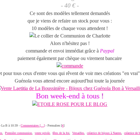
- 40 € -
Ce sont des modèles tellement demandés
que je viens de refaire un stock pour vous :
10 modèles de chaque vous attendent !
Alors n'hésitez pas !
commande et envoi immédiat grâce à
Paypal
paiement également par chèque ou virement bancaire
et pour tous ceux d'entre vous qui rêvent de voir mes créations "en vrai"
Guénola vous attend encore aujourd'hui toute la journée
Bon week-end à tous !
de La B à 10:39 -
Commentaires [
…
]
- Permalien [
#
]
ux
,
Première communion
,
vente privée
,
fêtes de la foi
,
Versailles
,
créatrice de bijoux à Nantes
,
créatrice de 