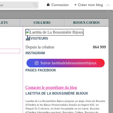
Connexion
+
Créer mon blog
LETS
COLLIERS
BIJOUX CATHOS
VISITEURS
Depuis la création
864 999
INSTAGRAM
Suivre laetitiadelaboussinierebijoux
PAGES FACEBOOK
Contacter le propriétaire du blog
LAETITIA DE LA BOUSSINIÈRE BIJOUX
Laetitia de La Boussinière Bijoux propose un large choix de Boucles
d'Oreilles et de Bijoux Personnalisés Gravés en Argent 925, en
Plaqué Or 3 microns, en Acier Inoxydable ou en nacre. Boucles
d'Oreilles (clip/oreilles percées), Bracelets, Colliers, Boutons de