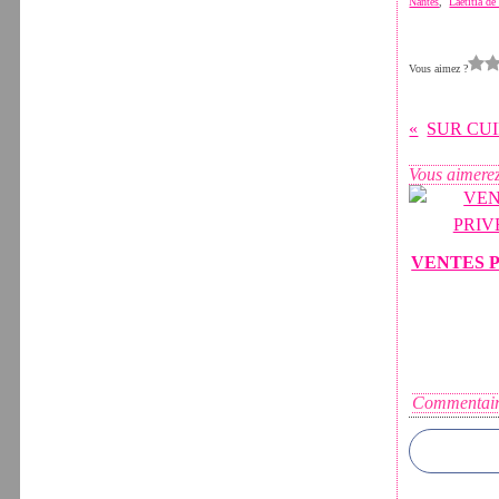
Nantes
,
Laetitia d
Vous aimez ?
SUR CUIR
Vous aimerez
VENTES 
Commentair