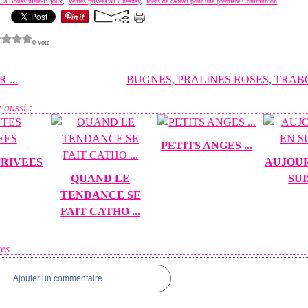
e La Boussinière-Bijoux
,
ventes privées au Chesnay
,
idées de cadeau pour une première Communion
0 vote
 ...
BUGNES, PRALINES ROSES, TRABO
 aussi :
PETITS ANGES ...
PRIVEES
AUJOUR
QUAND LE
SUI
TENDANCE SE
FAIT CATHO ...
es
Ajouter un commentaire