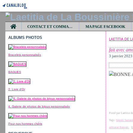
Home
CONTACT ET COMMANDES
MA PAGE FACEBOOK
ALBUMS PHOTOS
LAETITIA DE 
fait avec am
Bracelets personnalisés
3 janvier 2023
BAGUES
2. Livre d'Or
4. Galerie de photos de bijoux personnalisés
Posté par Laetitia 
Tags:
bijoux fantais
Pour nos hommes chéris
artisanat français
,
f