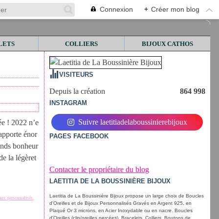
Connexion
+
Créer mon blog
LETS
COLLIERS
BIJOUX CATHOS
VISITEURS
Depuis la création
864 998
INSTAGRAM
Suivre laetitiadelaboussinierebijoux
ée ! 2022 n’e
 apporte énor
PAGES FACEBOOK
rands bonheur
de la légèret
Contacter le propriétaire du blog
LAETITIA DE LA BOUSSINIÈRE BIJOUX
Laetitia de La Boussinière Bijoux propose un large choix de Boucles
aux personnalisés
,
d'Oreilles et de Bijoux Personnalisés Gravés en Argent 925, en
Plaqué Or 3 microns, en Acier Inoxydable ou en nacre. Boucles
d'Oreilles (clip/oreilles percées), Bracelets, Colliers, Boutons de