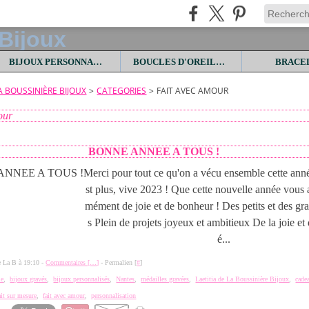
BIJOUX PERSONNALISES
BOUCLES D'OREILLES
BRACE
LA BOUSSINIÈRE BIJOUX
>
CATEGORIES
>
FAIT AVEC AMOUR
our
BONNE ANNEE A TOUS !
Merci pour tout ce qu'on a vécu ensemble cette ann
st plus, vive 2023 ! Que cette nouvelle année vous
mément de joie et de bonheur ! Des petits et des g
s Plein de projets joyeux et ambitieux De la joie et 
é...
de La B à 19:10 -
Commentaires [
…
]
- Permalien [
#
]
ie
,
bijoux gravés
,
bijoux personnalisés
,
Nantes
,
médailles gravées
,
Laetitia de La Boussinière Bijoux
,
cade
ait sur mesure
,
fait avec amour
,
personnalisation