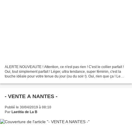
ALERTE NOUVEAUTE ! Attention, ce n'est pas rien ! C'est le collier parfait !
Oui, tout simplement parfait ! Léger, ultra tendance, super féminin, c'est la
touche idéale pour votre tenue du jour (ou du soir !). Oui, rien que ça ! Le
plus compliqué, c'est...
- VENTE A NANTES -
Publié le 30/04/2019 à 08:10
Par
Laetitia de La B