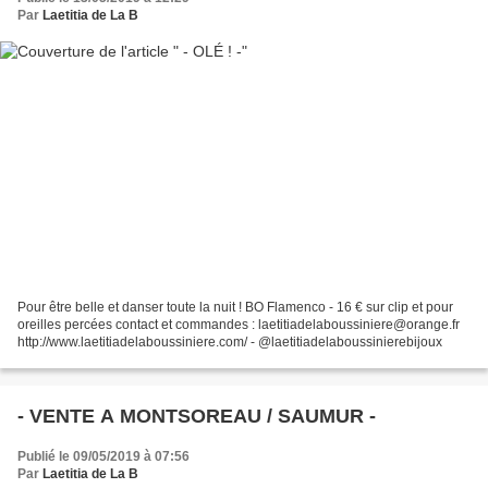
Par
Laetitia de La B
Pour être belle et danser toute la nuit ! BO Flamenco - 16 € sur clip et pour
oreilles percées contact et commandes : laetitiadelaboussiniere@orange.fr
http://www.laetitiadelaboussiniere.com/ - @laetitiadelaboussinierebijoux
- VENTE A MONTSOREAU / SAUMUR -
Publié le 09/05/2019 à 07:56
Par
Laetitia de La B