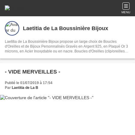
MENU
Laetitia de La Boussinière Bijoux
Laetitia de La Boussinière Bijoux propose un large choix de Boucles
d'Oreilles et de Bijoux Personnalisés Gravés en Argent 925, en Plaqué Or 3
microns, en Acier Inoxydable ou en nacre. Boucles d'Oreilles (clip/oreilles
percées), Bracelets, Colliers, Boutons de Manchette, toutes nos créations
sont faites sur mesure dans notre Atelier à Nantes. Des créations Françaises
haut de gamme et uniques.
- VIDE MERVEILLES -
Publié le 01/07/2019 à 17:54
Par
Laetitia de La B