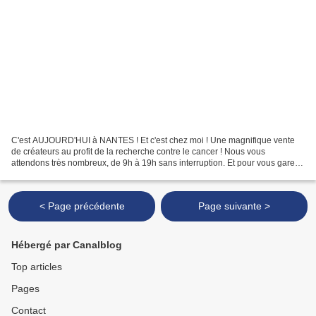
C'est AUJOURD'HUI à NANTES ! Et c'est chez moi ! Une magnifique vente
de créateurs au profit de la recherche contre le cancer ! Nous vous
attendons très nombreux, de 9h à 19h sans interruption. Et pour vous garer,
n'hésitez pas à aller au parking du Grand...
< Page précédente
Page suivante >
Hébergé par Canalblog
Top articles
Pages
Contact