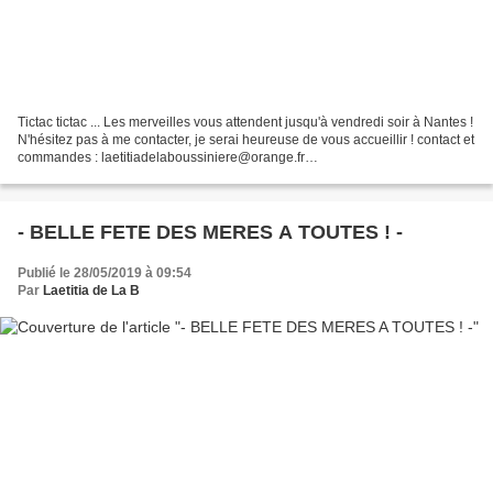
Tictac tictac ... Les merveilles vous attendent jusqu'à vendredi soir à Nantes !
N'hésitez pas à me contacter, je serai heureuse de vous accueillir ! contact et
commandes : laetitiadelaboussiniere@orange.fr
http://www.laetitiadelaboussiniere.com/ - #...
- BELLE FETE DES MERES A TOUTES ! -
Publié le 28/05/2019 à 09:54
Par
Laetitia de La B