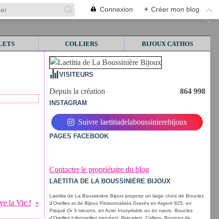
Connexion
+
Créer mon blog
LETS
COLLIERS
BIJOUX CATHOS
VISITEURS
Depuis la création
864 998
INSTAGRAM
Suivre laetitiadelaboussinierebijoux
PAGES FACEBOOK
Contacter le propriétaire du blog
LAETITIA DE LA BOUSSINIÈRE BIJOUX
Laetitia de La Boussinière Bijoux propose un large choix de Boucles
ve la Vie !
d'Oreilles et de Bijoux Personnalisés Gravés en Argent 925, en
Plaqué Or 3 microns, en Acier Inoxydable ou en nacre. Boucles
d'Oreilles (clip/oreilles percées), Bracelets, Colliers, Boutons de