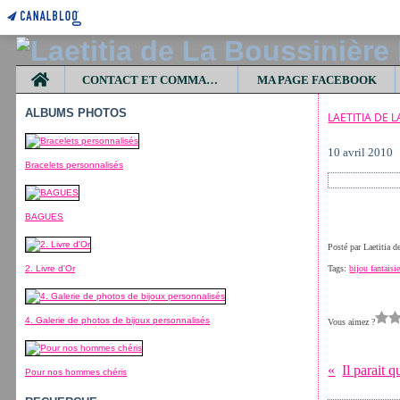
Home
CONTACT ET COMMANDES
MA PAGE FACEBOOK
ALBUMS PHOTOS
LAETITIA DE 
10 avril 2010
Bracelets personnalisés
BAGUES
Posté par Laetitia 
2. Livre d'Or
Tags:
bijou fantaisi
4. Galerie de photos de bijoux personnalisés
Vous aimez ?
Il parait 
Pour nos hommes chéris