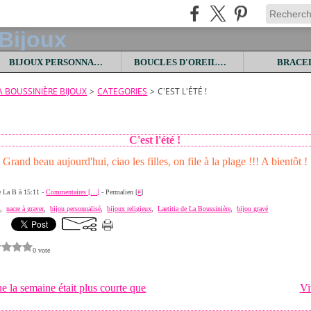
BIJOUX PERSONNALISES
BOUCLES D'OREILLES
BRACE
LA BOUSSINIÈRE BIJOUX
>
CATEGORIES
>
C'EST L'ÉTÉ !
C'est l'été !
Grand beau aujourd'hui, ciao les filles, on file à la plage !!! A bientôt !
de La B à 15:11 -
Commentaires [
…
]
- Permalien [
#
]
e
,
nacre à graver
,
bijou personnalisé
,
bijoux religieux
,
Laetitia de La Boussinière
,
bijou gravé
0 vote
que la semaine était plus courte que
Vi