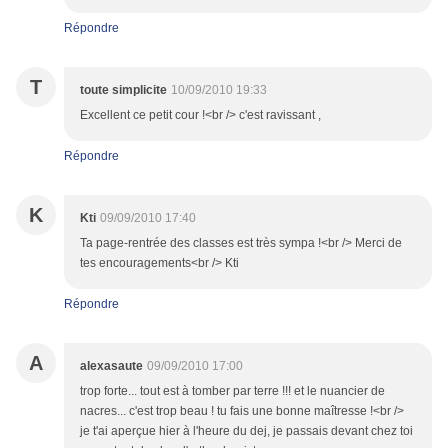
Répondre
T
toute simplicite
10/09/2010 19:33
Excellent ce petit cour !<br /> c'est ravissant ,
Répondre
K
Kti
09/09/2010 17:40
Ta page-rentrée des classes est très sympa !<br /> Merci de
tes encouragements<br /> Kti
Répondre
A
alexasaute
09/09/2010 17:00
trop forte... tout est à tomber par terre !!! et le nuancier de
nacres... c'est trop beau ! tu fais une bonne maîtresse !<br />
je t'ai aperçue hier à l'heure du dej, je passais devant chez toi