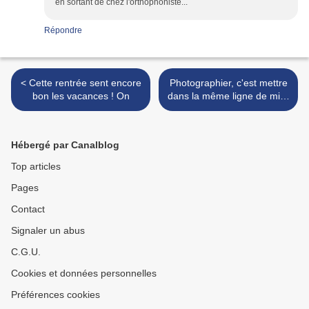
en sortant de chez l'orthophoniste...
Répondre
< Cette rentrée sent encore
Photographier, c'est mettre
bon les vacances ! On
dans la même ligne de mire
la tête, l'œil et le cœur. ~
Henri Cartier-Bresson >
Hébergé par Canalblog
Top articles
Pages
Contact
Signaler un abus
C.G.U.
Cookies et données personnelles
Préférences cookies