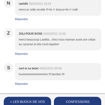
N
nath06
05/02/2011 19:24
merci pr cette recette !!!<br /> bisous<br /> nath
Répondre
Z
ZOLI POUR ROSE
04/02/2011 13:36
merci beaucoup Laetitia , chez nous maman avait une crêpe
au caramel et elle s'est régalée!
Répondre
S
stef et sa belet
04/02/2011 08:58
hummmmmmmmmmm !!!! terrible !!!!
Répondre
< LES BIJOUX DE VOS
CONFESSIONS