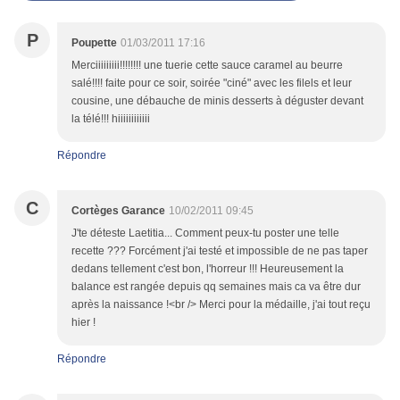
P
Poupette
01/03/2011 17:16
Merciiiiiiiii!!!!!!!! une tuerie cette sauce caramel au beurre
salé!!!! faite pour ce soir, soirée "ciné" avec les filels et leur
cousine, une débauche de minis desserts à déguster devant
la télé!!! hiiiiiiiiiiii
Répondre
C
Cortèges Garance
10/02/2011 09:45
J'te déteste Laetitia... Comment peux-tu poster une telle
recette ??? Forcément j'ai testé et impossible de ne pas taper
dedans tellement c'est bon, l'horreur !!! Heureusement la
balance est rangée depuis qq semaines mais ca va être dur
après la naissance !<br /> Merci pour la médaille, j'ai tout reçu
hier !
Répondre