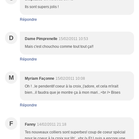
Ils sont supers jolis !
Répondre
D
Dame Pimprenelle
15/02/2011 10:53
Mais c'est chouchou comme tout tout ça!!
Répondre
M
Myriam Façonne
15/02/2011 10:08
Oh ! ..le pendentif coeur à la croix, j'adore, et cela m'irait
bien...il faudra que je montre ça à mon mari...<br /> Bises
Répondre
F
Fanny
14/02/2011 21:18
Tes nouveaux colliers sont superbes! coup de coeur spécial
pour le coeur à la croix sur lib'...<br /> Et Louis a encore une