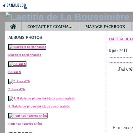
Home
CONTACT ET COMMANDES
MA PAGE FACEBOOK
ALBUMS PHOTOS
LAETITIA DE 
8 juin 2011
Bracelets personnalisés
J'ai c
BAGUES
2. Livre d'Or
4. Galerie de photos de bijoux personnalisés
Pour nos hommes chéris
Et mieux e