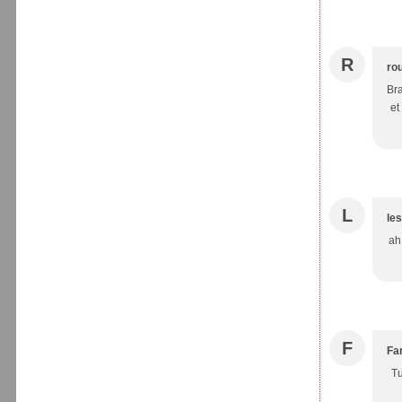
R
ro
Bra
et
L
le
ah 
F
Fa
Tu