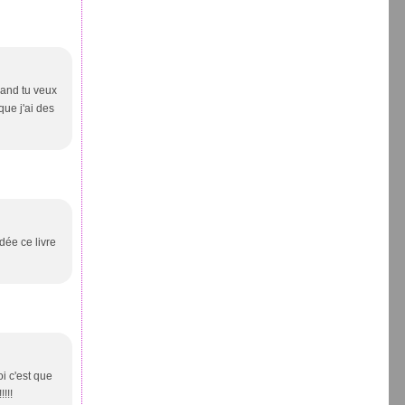
quand tu veux
que j'ai des
idée ce livre
i c'est que
!!!