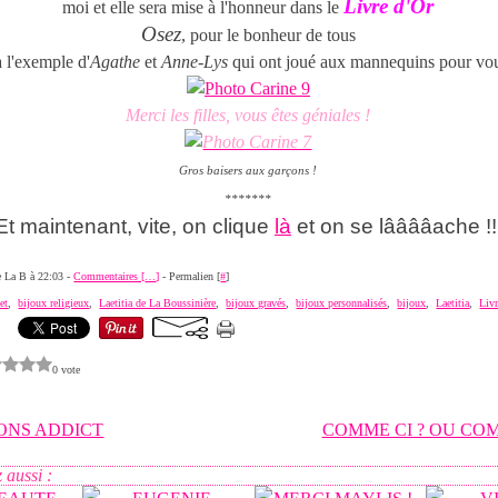
Livre d'Or
moi et elle sera mise à l'honneur dans le
Osez
, pour le bonheur de tous
à l'exemple d'
Agathe
et
Anne-Lys
qui ont joué aux mannequins pour vou
Merci les filles, vous êtes géniales !
Gros baisers aux garçons !
*******
Et maintenant, vite, on clique
là
et on se lââââache !!
de La B à 22:03 -
Commentaires [
…
]
- Permalien [
#
]
et
,
bijoux religieux
,
Laetitia de La Boussinière
,
bijoux gravés
,
bijoux personnalisés
,
bijoux
,
Laetitia
,
Livr
0 vote
NS ADDICT
COMME CI ? OU COM
 aussi :