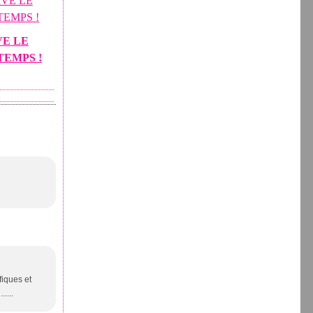
VE LE
TEMPS !
iques et
....