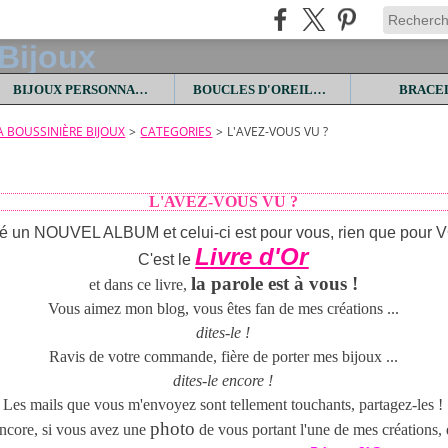
BIJOUX PERSONNALISES
BOUCLES D'OREILLES
BRACE
LA BOUSSINIÈRE BIJOUX
>
CATEGORIES
>
L'AVEZ-VOUS VU ?
L'AVEZ-VOUS VU ?
réé un NOUVEL ALBUM et celui-ci est pour vous, rien que pour V
Livre d'Or
C'est le
la parole est à vous !
et dans ce livre,
Vous aimez mon blog, vous êtes fan de mes créations ...
dites-le !
Ravis de votre commande, fière de porter mes bijoux ...
dites-le encore !
Les mails que vous m'envoyez sont tellement touchants, partagez-les !
photo
ncore, si vous avez une
de vous portant l'une de mes créations,