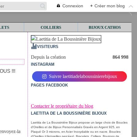
Connexion
+
Créer mon blog
LETS
COLLIERS
BIJOUX CATHOS
VISITEURS
Depuis la création
864 998
INSTAGRAM
OUS !!!
Suivre laetitiadelaboussinierebijoux
PAGES FACEBOOK
Contacter le propriétaire du blog
LAETITIA DE LA BOUSSINIÈRE BIJOUX
Laetitia de La Boussinière Bijoux propose un large choix de Boucles
d'Oreilles et de Bijoux Personnalisés Gravés en Argent 925, en
 envoyez-la
Plaqué Or 3 microns, en Acier Inoxydable ou en nacre. Boucles
d'Oreilles (clip/oreilles percées), Bracelets, Colliers, Boutons de