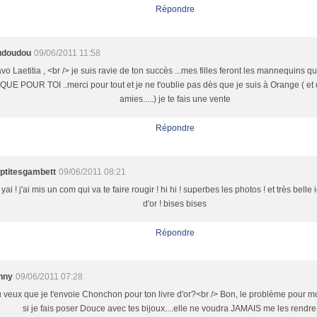
Répondre
udoudou
09/06/2011 11:58
vo Laetitia , <br /> je suis ravie de ton succès ...mes filles feront les mannequins 
 QUE POUR TOI ..merci pour tout et je ne t'oublie pas dès que je suis à Orange ( et 
amies.....) je te fais une vente
Répondre
sptitesgambett
09/06/2011 08:21
yai ! j'ai mis un com qui va te faire rougir ! hi hi ! superbes les photos ! et très belle 
d'or ! bises bises
Répondre
nny
09/06/2011 07:28
 veux que je t'envoie Chonchon pour ton livre d'or?<br /> Bon, le problème pour mo
si je fais poser Douce avec tes bijoux....elle ne voudra JAMAIS me les rendre!!