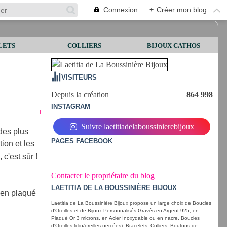
Connexion
+
Créer mon blog
LETS
COLLIERS
BIJOUX CATHOS
VISITEURS
Depuis la création
864 998
INSTAGRAM
Suivre laetitiadelaboussinierebijoux
des plus
PAGES FACEBOOK
tion et les
c'est sûr !
Contacter le propriétaire du blog
LAETITIA DE LA BOUSSINIÈRE BIJOUX
 en plaqué
Laetitia de La Boussinière Bijoux propose un large choix de Boucles
d'Oreilles et de Bijoux Personnalisés Gravés en Argent 925, en
Plaqué Or 3 microns, en Acier Inoxydable ou en nacre. Boucles
d'Oreilles (clip/oreilles percées), Bracelets, Colliers, Boutons de