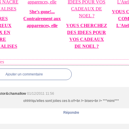
She's gone!...
VOUS C
RES
Contrairement aux
COM
REUX
apparences, elle
VOUS CHERCHEZ
L'Atel
X EN
DES IDEES POUR
RE
VOS CADEAUX
ALISES
DE NOEL ?
es
Ajouter un commentaire
stor&chamallow
01/12/2011 11:56
ohhh!qu'elles sont jolies ces b.o!!<br /> bises<br /> ***mimi***
Répondre