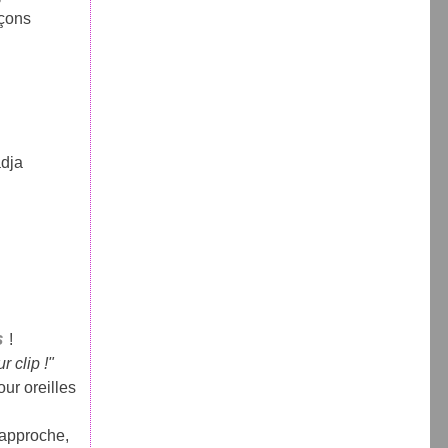
açons
adja
s
!
 clip !"
ur oreilles
i approche,