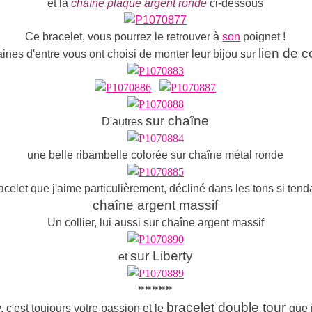
et la
chaîne plaqué argent ronde
ci-dessous
Ce bracelet, vous pourrez le retrouver à
son
poignet !
lien de c
aines d'entre vous ont choisi de monter leur bijou sur
sur chaîne
D'autres
une belle ribambelle colorée sur chaîne métal ronde
acelet que j'aime particulièrement, décliné dans les tons si ten
chaîne argent massif
Un collier, lui aussi sur chaîne argent massif
sur Liberty
et
*****
bracelet double tour
, c'est toujours votre passion et le
que 