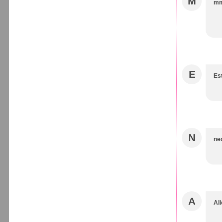
M
mm
E
Es
N
ne
A
Al