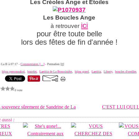
Les Créoles Ange et Etoiles
Les Boucles Ange
ici
à retrouver
pour être toute belle
lors des fêtes de fin d'année !
de La B à 07:17 -
Commentaires [
…
]
- Permalien [
#
]
,
bijou personnalisé
,
bracelet
,
Laetitia de La Boussinière
,
bijou gravé
,
Laetitia
,
Liberty
,
boucles d'oreilles
0 vote
 souvenez sûrement de Sandrine de La
C'EST LUI QUI L
 aussi :