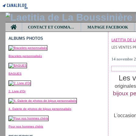
Home
CONTACT ET COMMANDES
MA PAGE FACEBOOK
ALBUMS PHOTOS
LAETITIA DE 
LES VENTES P
Bracelets personnalisés
14 novembre 
BAGUES
Les v
originales
2. Livre d'Or
bijoux p
4. Galerie de photos de bijoux personnalisés
L'occasio
Pour nos hommes chéris