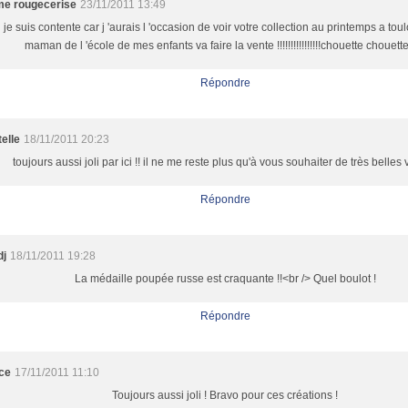
e rougecerise
23/11/2011 13:49
je suis contente car j 'aurais l 'occasion de voir votre collection au printemps a tou
maman de l 'école de mes enfants va faire la vente !!!!!!!!!!!!!!!!chouette chouette !
Répondre
telle
18/11/2011 20:23
toujours aussi joli par ici !! il ne me reste plus qu'à vous souhaiter de très belles
Répondre
dj
18/11/2011 19:28
La médaille poupée russe est craquante !!<br /> Quel boulot !
Répondre
ice
17/11/2011 11:10
Toujours aussi joli ! Bravo pour ces créations !