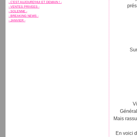
Février
Février
Avril
Avril
(7)
(15)
(7)
(11)
- C'EST AUJOURD'HUI ET DEMAIN ! -
prés
Janvier
Janvier
Mars
Mars
(7)
(5)
(10)
(8)
- VENTES PRIVEES -
Février
Janvier
(8)
(1)
- SOLENNE -
Janvier
(7)
- BREAKING NEWS -
- JANVIER -
Sur
V
Général
Mais rassur
En voici d