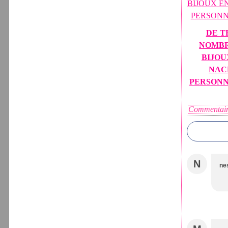
DE T
NOMB
BIJOU
NAC
PERSONN
Commentair
N
ne