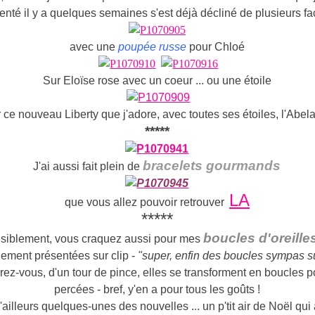
enté il y a quelques semaines s'est déjà décliné de plusieurs f
avec une
poupée russe
pour Chloé
Sur Eloïse rose avec un coeur ... ou une étoile
 ce nouveau Liberty que j'adore, avec toutes ses étoiles, l'Abel
*****
bracelets gourmands
J'ai aussi fait plein de
LA
que vous allez pouvoir retrouver
*****
boucles d'oreille
isiblement, vous craquez aussi pour mes
ement présentées sur clip -
"super, enfin des boucles sympas sur
ez-vous, d'un tour de pince, elles se transforment en boucles po
percées - bref, y'en a pour tous les goûts !
'ailleurs quelques-unes des nouvelles ... un p'tit air de Noël qu