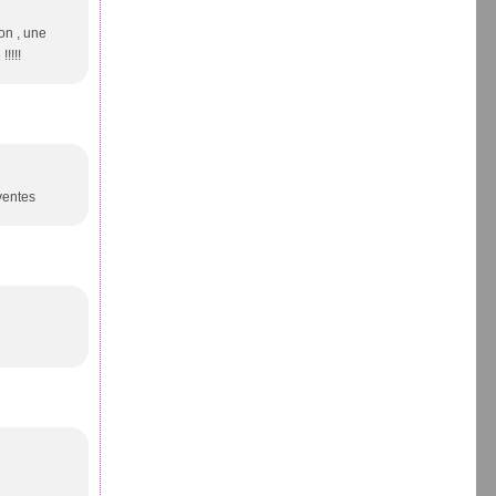
lon , une
!!!!
 ventes