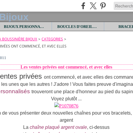
BIJOUX PERSONNALISES
BOUCLES D'OREILLES
BRACE
LA BOUSSINIÈRE BIJOUX
>
CATEGORIES
>
RIVÉES ONT COMMENCÉ, ET AVEC ELLES
2011
Les ventes privées ont commencé, et avec elles
entes privées
ont commencé, et avec elles des comman
 les unes que les autres ! J'adore ! Vous faites preuve d'imagina
ersonnalisés
trouveront une place d'honneur au pied du sapin, 
Voyez plutôt ...
n de vous présenter deux nouvelles chaînes pour vos bracelets,
argent
La
chaîne plaqué argent ovale
, ci-dessus