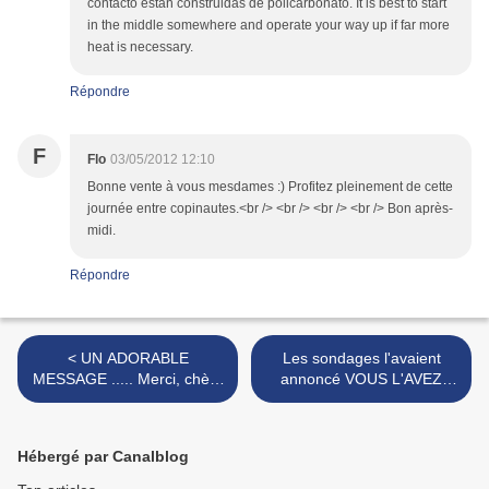
contacto están construidas de policarbonato. It is best to start
in the middle somewhere and operate your way up if far more
heat is necessary.
Répondre
F
Flo
03/05/2012 12:10
Bonne vente à vous mesdames :) Profitez pleinement de cette
journée entre copinautes.<br /> <br /> <br /> <br /> Bon après-
midi.
Répondre
< UN ADORABLE
Les sondages l'avaient
MESSAGE ..... Merci, chère
annoncé VOUS L'AVEZ
Cathy,
ELU ! >
Hébergé par Canalblog