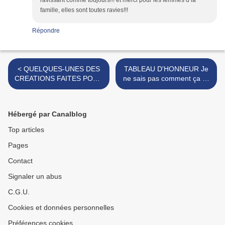
ravissant comme toujours!!! et merci pour les femmes d la
famille, elles sont toutes ravies!!!
Répondre
< QUELQUES-UNES DES
TABLEAU D'HONNEUR Je
CREATIONS FAITES POUR
ne sais pas comment ça se
VOUS
>
Hébergé par Canalblog
Top articles
Pages
Contact
Signaler un abus
C.G.U.
Cookies et données personnelles
Préférences cookies