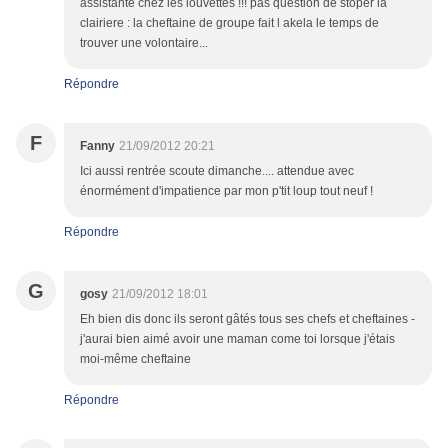
assistante chez les louvettes !!! pas question de stoper la
clairiere : la cheftaine de groupe fait l akela le temps de
trouver une volontaire...
Répondre
F
Fanny
21/09/2012 20:21
Ici aussi rentrée scoute dimanche.... attendue avec
énormément d'impatience par mon p'tit loup tout neuf !
Répondre
G
gosy
21/09/2012 18:01
Eh bien dis donc ils seront gâtés tous ses chefs et cheftaines -
j'aurai bien aimé avoir une maman come toi lorsque j'étais
moi-même cheftaine
Répondre