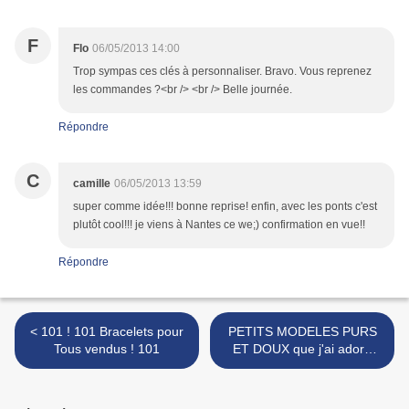
F
Flo
06/05/2013 14:00
Trop sympas ces clés à personnaliser. Bravo. Vous reprenez
les commandes ?<br /> <br /> Belle journée.
Répondre
C
camille
06/05/2013 13:59
super comme idée!!! bonne reprise! enfin, avec les ponts c'est
plutôt cool!!! je viens à Nantes ce we;) confirmation en vue!!
Répondre
< 101 ! 101 Bracelets pour
PETITS MODELES PURS
Tous vendus ! 101
ET DOUX que j'ai adoré
faire >