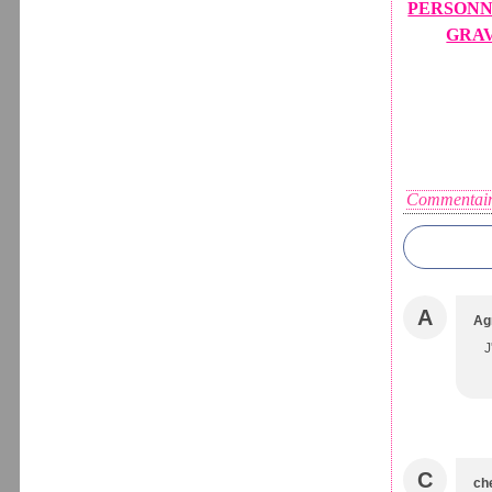
PERSONN
GRA
Commentair
A
Ag
J
C
ch