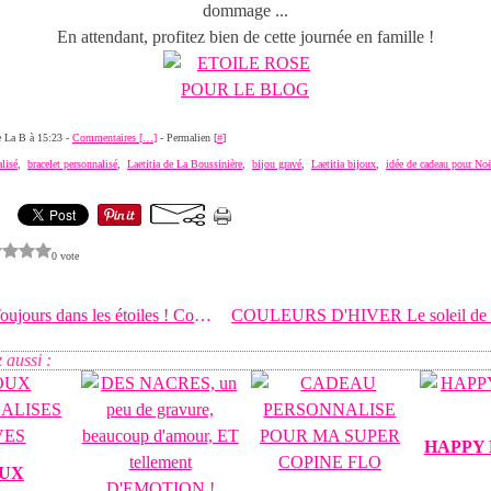
dommage ...
En attendant, profitez bien de cette journée en famille !
de La B à 15:23 -
Commentaires [
…
]
- Permalien [
#
]
lisé
,
bracelet personnalisé
,
Laetitia de La Boussinière
,
bijou gravé
,
Laetitia bijoux
,
idée de cadeau pour Noë
0 vote
ORION Toujours dans les étoiles ! Collier Orion
 aussi :
HAPPY 
OUX