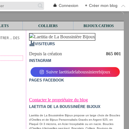
Connexion
+
Créer mon blog
LETS
COLLIERS
BIJOUX CATHOS
TRER ... DES
VISITEURS
Depuis la création
865 001
INSTAGRAM
Suivre laetitiadelaboussinierebijoux
PAGES FACEBOOK
Contacter le propriétaire du blog
LAETITIA DE LA BOUSSINIÈRE BIJOUX
Laetitia de La Boussinière Bijoux propose un large choix de Boucles
d'Oreilles et de Bijoux Personnalisés Gravés en Argent 925, en
Plaqué Or 3 microns, en Acier Inoxydable ou en nacre. Boucles
d'Oreilles (clip/oreilles percées), Bracelets, Colliers, Boutons de