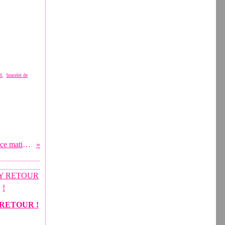
l
,
bracelet de
COULEURS D'HIVER Le soleil de ce matin me fait de
RETOUR !