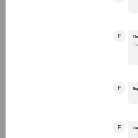
F
Flo
Tou
F
flo
F
Fa