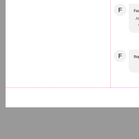
F
Fa
Al
F
flo
Voir le profil de
Laetitia de La B
sur le por