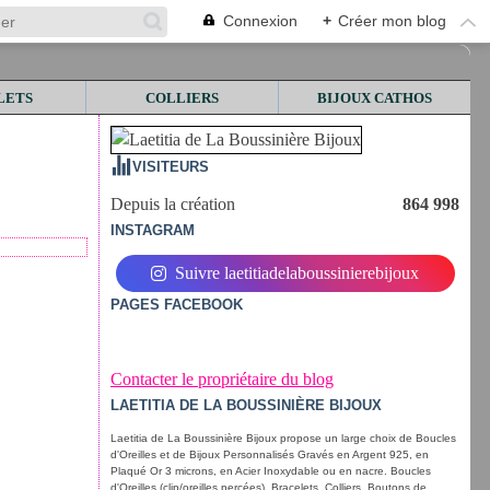
Connexion
+
Créer mon blog
LETS
COLLIERS
BIJOUX CATHOS
VISITEURS
Depuis la création
864 998
INSTAGRAM
Suivre laetitiadelaboussinierebijoux
PAGES FACEBOOK
Contacter le propriétaire du blog
LAETITIA DE LA BOUSSINIÈRE BIJOUX
Laetitia de La Boussinière Bijoux propose un large choix de Boucles
d'Oreilles et de Bijoux Personnalisés Gravés en Argent 925, en
Plaqué Or 3 microns, en Acier Inoxydable ou en nacre. Boucles
d'Oreilles (clip/oreilles percées), Bracelets, Colliers, Boutons de