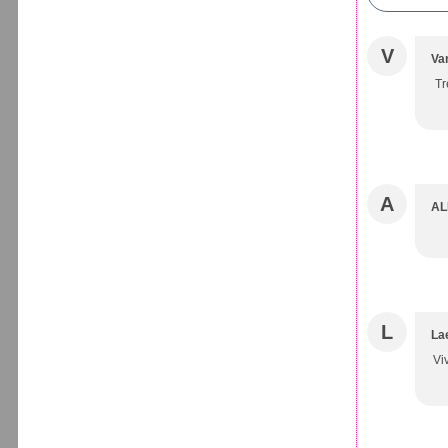
V
Va
Tr
A
AL
L
Lae
Vi