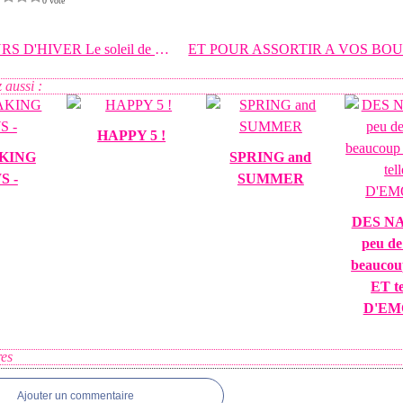
0 vote
COULEURS D'HIVER Le soleil de ce matin me fait de
 aussi :
HAPPY 5 !
AKING
SPRING and
S -
SUMMER
DES NA
peu de
beaucou
ET t
D'EM
es
Ajouter un commentaire