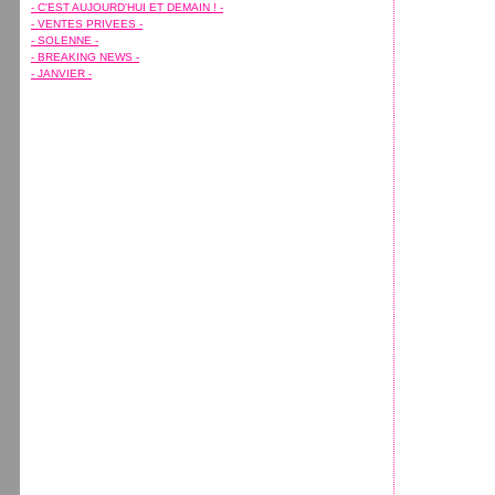
Février
Février
Avril
Avril
(7)
(15)
(7)
(11)
- C'EST AUJOURD'HUI ET DEMAIN ! -
Janvier
Janvier
Mars
Mars
(7)
(5)
(10)
(8)
- VENTES PRIVEES -
Février
Janvier
(8)
(1)
- SOLENNE -
Janvier
(7)
- BREAKING NEWS -
- JANVIER -