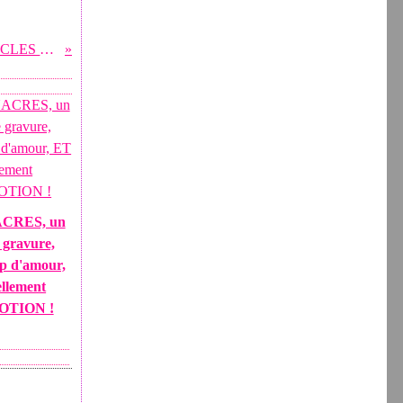
ET POUR ASSORTIR A VOS BOUCLES ET BRACELETS A
CRES, un
 gravure,
p d'amour,
ellement
OTION !