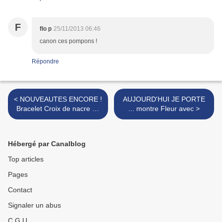
F
flo p
25/11/2013 06:46
canon ces pompons !
Répondre
< NOUVEAUTES ENCORE !
AUJOURD'HUI JE PORTE
Bracelet Croix de nacre 29
... montre Fleur avec >
€
Hébergé par Canalblog
Top articles
Pages
Contact
Signaler un abus
C.G.U.