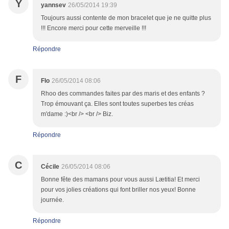
Y
yannsev
26/05/2014 19:39
Toujours aussi contente de mon bracelet que je ne quitte plus
!!! Encore merci pour cette merveille !!!
Répondre
F
Flo
26/05/2014 08:06
Rhoo des commandes faites par des maris et des enfants ?
Trop émouvant ça. Elles sont toutes superbes tes créas
m'dame :)<br /> <br /> Biz.
Répondre
C
Cécile
26/05/2014 08:06
Bonne fête des mamans pour vous aussi Lætitia! Et merci
pour vos jolies créations qui font briller nos yeux! Bonne
journée.
Répondre