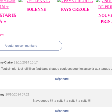
- SOLENNE -
- PAYS CREOLE -
𝕋𝔸ℝ 𝕀𝕊
- NOUV
ℕ ⭐️
PRIN
es
Ajouter un commentaire
ne-Claire
21/10/2014 10:17
Tout simple, tout joli! Il en faut dans chaque couleurs pour les assortir aux tenues d
Répondre
nny
20/10/2014 07:21
Bravoooooo !!!! la suite ! la suite ! la suite !!!!
Répondre