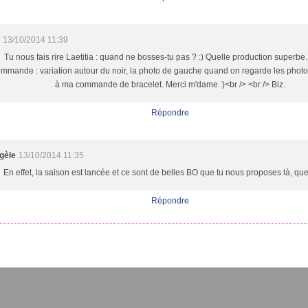
o
13/10/2014 11:39
Tu nous fais rire Laetitia : quand ne bosses-tu pas ? :) Quelle production superbe. 
mmande : variation autour du noir, la photo de gauche quand on regarde les photos
à ma commande de bracelet. Merci m'dame :)<br /> <br /> Biz.
Répondre
gèle
13/10/2014 11:35
En effet, la saison est lancée et ce sont de belles BO que tu nous proposes là, quel
Répondre