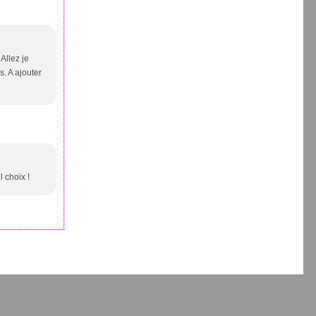
Allez je
. A ajouter
 choix !