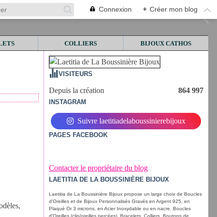
Connexion
+
Créer mon blog
LETS
COLLIERS
BIJOUX CATHOS
VISITEURS
Depuis la création
864 997
INSTAGRAM
Suivre laetitiadelaboussinierebijoux
PAGES FACEBOOK
Contacter le propriétaire du blog
LAETITIA DE LA BOUSSINIÈRE BIJOUX
Laetitia de La Boussinière Bijoux propose un large choix de Boucles
d'Oreilles et de Bijoux Personnalisés Gravés en Argent 925, en
odèles,
Plaqué Or 3 microns, en Acier Inoxydable ou en nacre. Boucles
d'Oreilles (clip/oreilles percées), Bracelets, Colliers, Boutons de