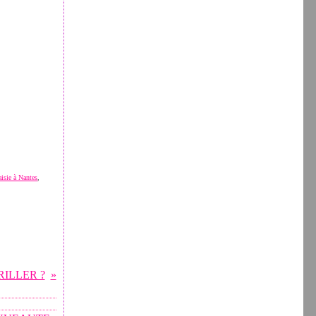
aisie à Nantes
,
RILLER ?