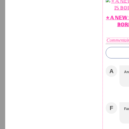
⭐️ 𝔸 ℕ𝔼𝕎 
𝔹𝕆ℝ
Commentair
A
An
F
Fa