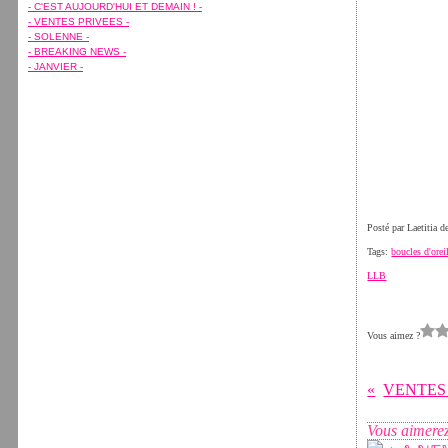
Février
Février
Avril
Avril
(7)
(15)
(7)
(11)
- C'EST AUJOURD'HUI ET DEMAIN ! -
Janvier
Janvier
Mars
Mars
(7)
(5)
(10)
(8)
- VENTES PRIVEES -
Février
Janvier
(8)
(1)
- SOLENNE -
Janvier
(7)
- BREAKING NEWS -
- JANVIER -
Posté par Laetitia 
Tags:
boucles d'orei
LLB
Vous aimez ?
VENTES
Vous aimerez