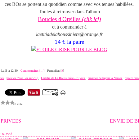
ces BOs se portent au quotidien comme avec vos tenues habillées.
Toutes à retrouver dans l'album
Boucles d'Oreilles
(clik ici)
et à commander à
laetitiadelaboussiniere@orange.fr
14 € la paire
de La B à 12:30 -
Commentaires [
…
]
- Permalien [
#
]
lles
,
boucles d'oreilles sur clip
,
Laetitia de La Boussinière - Bijoux
,
créatrice de bijoux à Nantes
,
bijoux fant
0 vote
 PRIVEES
ENVIE DE B
 aussi :