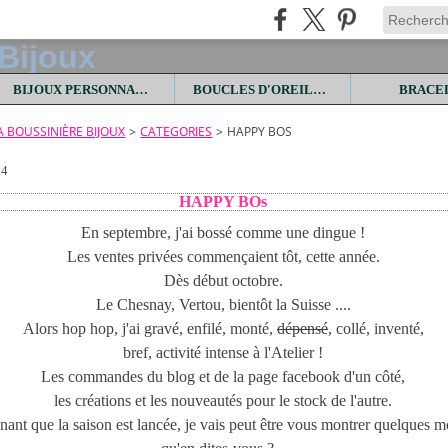
BIJOUX PERSONNALISES
BOUCLES D'OREILLES
BRACE
LA BOUSSINIÈRE BIJOUX
>
CATEGORIES
>
HAPPY BOS
14
HAPPY BOs
En septembre, j'ai bossé comme une dingue !
Les ventes privées commençaient tôt, cette année.
Dès début octobre.
Le Chesnay, Vertou, bientôt la Suisse ....
Alors hop hop, j'ai gravé, enfilé, monté,
dépensé
, collé, inventé,
bref, activité intense à l'Atelier !
Les commandes du blog et de la page facebook d'un côté,
les créations et les nouveautés pour le stock de l'autre.
nant que la saison est lancée, je vais peut être vous montrer quelques m