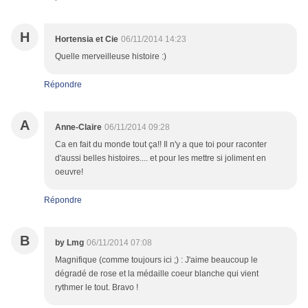
H
Hortensia et Cie
06/11/2014 14:23
Quelle merveilleuse histoire :)
Répondre
A
Anne-Claire
06/11/2014 09:28
Ca en fait du monde tout ça!! Il n'y a que toi pour raconter
d'aussi belles histoires.... et pour les mettre si joliment en
oeuvre!
Répondre
B
by Lmg
06/11/2014 07:08
Magnifique (comme toujours ici ;) : J'aime beaucoup le
dégradé de rose et la médaille coeur blanche qui vient
rythmer le tout. Bravo !