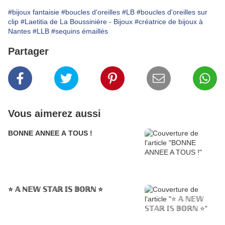
#bijoux fantaisie
#boucles d'oreilles
#LB
#boucles d'oreilles sur
clip
#Laetitia de La Boussinière - Bijoux
#créatrice de bijoux à
Nantes
#LLB
#sequins émaillés
Partager
Vous aimerez aussi
BONNE ANNEE A TOUS !
⭐️ 𝔸 ℕ𝔼𝕎 𝕊𝕋𝔸ℝ 𝕀𝕊 𝔹𝕆ℝℕ ⭐️