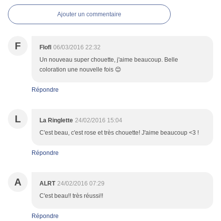
Ajouter un commentaire
F
Flofl
06/03/2016 22:32
Un nouveau super chouette, j'aime beaucoup. Belle
coloration une nouvelle fois 😊
Répondre
L
La Ringlette
24/02/2016 15:04
C'est beau, c'est rose et très chouette! J'aime beaucoup <3 !
Répondre
A
ALRT
24/02/2016 07:29
C'est beau!! très réussi!!
Répondre