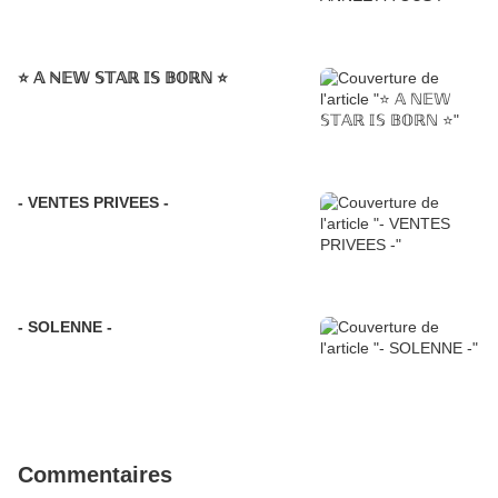
⭐️ 𝔸 ℕ𝔼𝕎 𝕊𝕋𝔸ℝ 𝕀𝕊 𝔹𝕆ℝℕ ⭐️
- VENTES PRIVEES -
- SOLENNE -
Commentaires