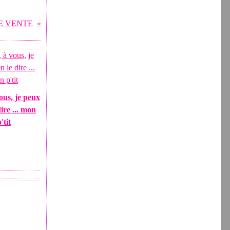
E VENTE
vous, je peux
dire ... mon
'tit