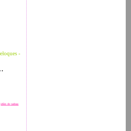
eloques -
..
,
idées de cadeau