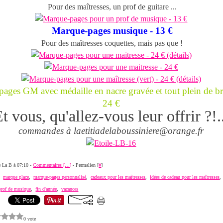
Pour des maîtresses, un prof de guitare ...
Marque-pages musique - 13 €
Pour des maîtresses coquettes, mais pas que !
ages GM avec médaille en nacre gravée et tout plein de br
24 €
t vous, qu'allez-vous leur offrir ?!.
commandes à laetitiadelaboussiniere@orange.fr
de La B à 07:10 -
Commentaires [
…
]
- Permalien [
#
]
,
marque place
,
marque-pages personnalisé
,
cadeaux pour les maîtresses
,
idées de cadeau pour les maîtresses
prof de musique
,
fin d'année
,
vacances
0 vote