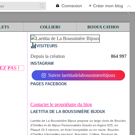
Connexion
+
Créer mon blog
LETS
COLLIERS
BIJOUX CATHOS
VISITEURS
Depuis la création
864 997
INSTAGRAM
Z PAS !
Suivre laetitiadelaboussinierebijoux
PAGES FACEBOOK
Contacter le propriétaire du blog
LAETITIA DE LA BOUSSINIÈRE BIJOUX
Laetitia de La Boussinière Bijoux propose un large choix de Boucles
d'Oreilles et de Bijoux Personnalisés Gravés en Argent 925, en
Plaqué Or 3 microns, en Acier Inoxydable ou en nacre. Boucles
d'Oreilles (clip/oreilles percées), Bracelets, Colliers, Boutons de