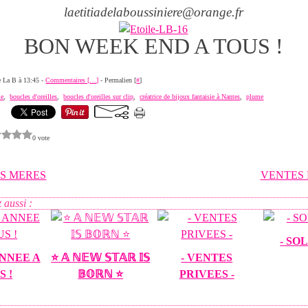
laetitiadelaboussiniere@orange.fr
BON WEEK END A TOUS !
de La B à 13:45 -
Commentaires [
…
]
- Permalien [
#
]
ie
,
boucles d'oreilles
,
boucles d'oreilles sur clip
,
créatrice de bijoux fantaisie à Nantes
,
plume
0 vote
ES MERES
VENTES 
 aussi :
- SO
NNEE A
⭐️ 𝔸 ℕ𝔼𝕎 𝕊𝕋𝔸ℝ 𝕀𝕊
- VENTES
S !
𝔹𝕆ℝℕ ⭐️
PRIVEES -