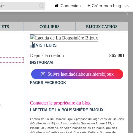
Connexion
+
Créer mon blog
LETS
COLLIERS
BIJOUX CATHOS
VISITEURS
Depuis la création
865 001
INSTAGRAM
Suivre laetitiadelaboussinierebijoux
PAGES FACEBOOK
Contacter le propriétaire du blog
e,
LAETITIA DE LA BOUSSINIÈRE BIJOUX
Laetitia de La Boussinière Bijoux propose un large choix de Boucles
d'Oreilles et de Bijoux Personnalisés Gravés en Argent 925, en
Plaqué Or 3 microns, en Acier Inoxydable ou en nacre. Boucles
d'Oreilles (clip/oreilles percées), Bracelets, Colliers, Boutons de