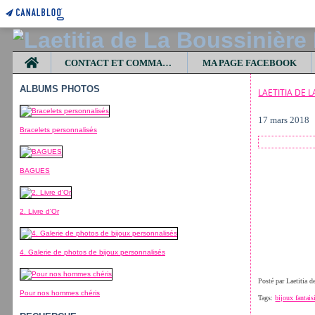
Home
CONTACT ET COMMANDES
MA PAGE FACEBOOK
ALBUMS PHOTOS
LAETITIA DE 
17 mars 2018
Bracelets personnalisés
BAGUES
2. Livre d'Or
4. Galerie de photos de bijoux personnalisés
Posté par Laetitia 
Pour nos hommes chéris
Tags:
bijoux fantais