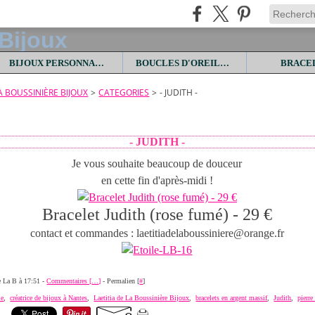
BIJOUX PERSONNALISES
BOUCLES D'OREILLES
BRACE
LA BOUSSINIÈRE BIJOUX
>
CATEGORIES
>
- JUDITH -
- JUDITH -
Je vous souhaite beaucoup de douceur
en cette fin d'après-midi !
Bracelet Judith (rose fumé) - 29 €
contact et commandes : laetitiadelaboussiniere@orange.fr
de La B à 17:51 -
Commentaires [
…
]
- Permalien [
#
]
ie
,
créatrice de bijoux à Nantes
,
Laetitia de La Boussinière Bijoux
,
bracelets en argent massif
,
Judith
,
pierre