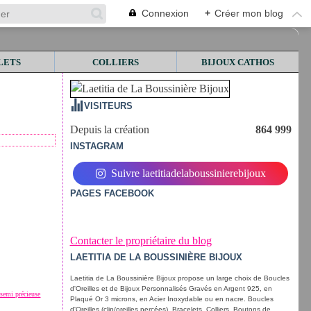
Connexion
+
Créer mon blog
LETS
COLLIERS
BIJOUX CATHOS
VISITEURS
Depuis la création
864 999
INSTAGRAM
Suivre laetitiadelaboussinierebijoux
PAGES FACEBOOK
Contacter le propriétaire du blog
LAETITIA DE LA BOUSSINIÈRE BIJOUX
Laetitia de La Boussinière Bijoux propose un large choix de Boucles
d'Oreilles et de Bijoux Personnalisés Gravés en Argent 925, en
 semi précieuse
Plaqué Or 3 microns, en Acier Inoxydable ou en nacre. Boucles
d'Oreilles (clip/oreilles percées), Bracelets, Colliers, Boutons de