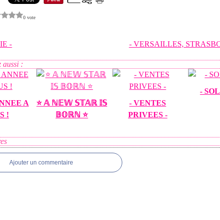
0 vote
IE -
- VERSAILLES, STRASBOU
 aussi :
- SO
NNEE A
⭐️ 𝔸 ℕ𝔼𝕎 𝕊𝕋𝔸ℝ 𝕀𝕊
- VENTES
S !
𝔹𝕆ℝℕ ⭐️
PRIVEES -
es
Ajouter un commentaire