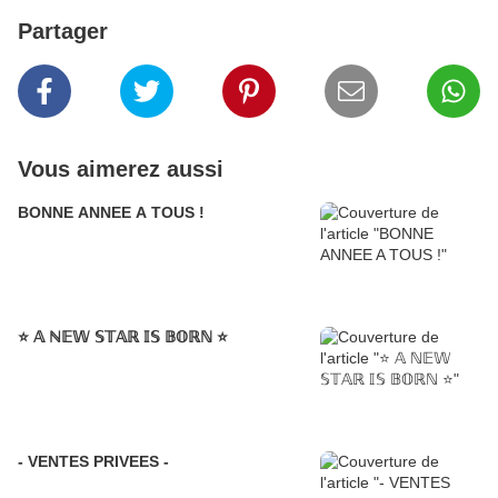
Partager
Vous aimerez aussi
BONNE ANNEE A TOUS !
⭐️ 𝔸 ℕ𝔼𝕎 𝕊𝕋𝔸ℝ 𝕀𝕊 𝔹𝕆ℝℕ ⭐️
- VENTES PRIVEES -