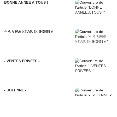
BONNE ANNEE A TOUS !
⭐️ 𝔸 ℕ𝔼𝕎 𝕊𝕋𝔸ℝ 𝕀𝕊 𝔹𝕆ℝℕ ⭐️
- VENTES PRIVEES -
- SOLENNE -