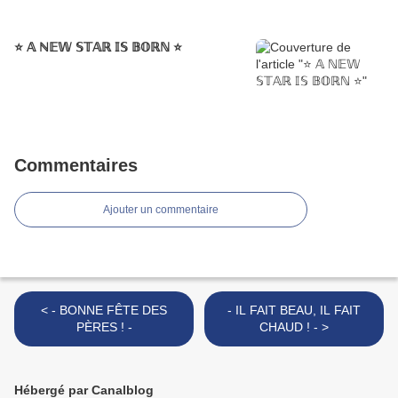
⭐️ 𝔸 ℕ𝔼𝕎 𝕊𝕋𝔸ℝ 𝕀𝕊 𝔹𝕆ℝℕ ⭐️
Commentaires
Ajouter un commentaire
< - BONNE FÊTE DES
- IL FAIT BEAU, IL FAIT
PÈRES ! -
CHAUD ! - >
Hébergé par Canalblog