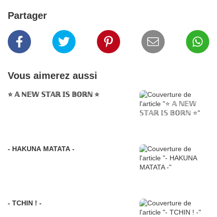
Partager
Vous aimerez aussi
⭐️ 𝔸 ℕ𝔼𝕎 𝕊𝕋𝔸ℝ 𝕀𝕊 𝔹𝕆ℝℕ ⭐️
- HAKUNA MATATA -
- TCHIN ! -