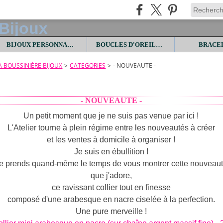
BIJOUX PERSONNALISES
BOUCLES D'OREILLES
BRACE
LA BOUSSINIÈRE BIJOUX
>
CATEGORIES
>
- NOUVEAUTE -
- NOUVEAUTE -
Un petit moment que je ne suis pas venue par ici !
L'Atelier tourne à plein régime entre les nouveautés à créer
et les ventes à domicile à organiser !
Je suis en ébullition !
e prends quand-même le temps de vous montrer cette nouveau
que j'adore,
ce ravissant collier tout en finesse
composé d'une arabesque en nacre ciselée à la perfection.
Une pure merveille !