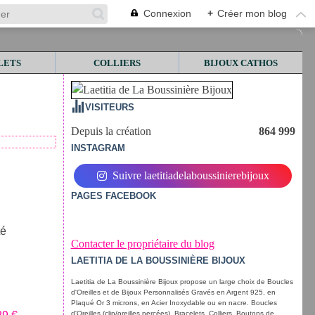
Connexion
+
Créer mon blog
LETS
COLLIERS
BIJOUX CATHOS
VISITEURS
Depuis la création
864 999
INSTAGRAM
Suivre laetitiadelaboussinierebijoux
PAGES FACEBOOK
té
Contacter le propriétaire du blog
LAETITIA DE LA BOUSSINIÈRE BIJOUX
Laetitia de La Boussinière Bijoux propose un large choix de Boucles
d'Oreilles et de Bijoux Personnalisés Gravés en Argent 925, en
Plaqué Or 3 microns, en Acier Inoxydable ou en nacre. Boucles
d'Oreilles (clip/oreilles percées), Bracelets, Colliers, Boutons de