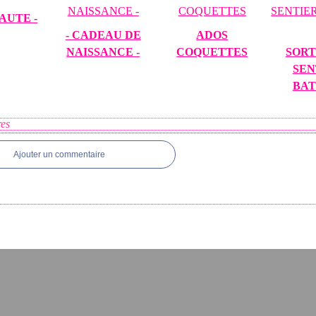
AUTE -
- CADEAU DE
ADOS
NAISSANCE -
COQUETTES
SORT
SEN
BATT
es
Ajouter un commentaire
tail Canalblog
Top articles
Contact
Signaler un abus
C.G.U.
Cookies et don