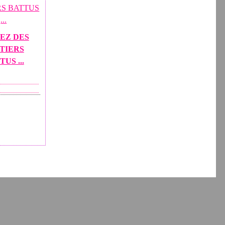
EZ DES
TIERS
US ...
nées personnelles
Préférences cookies