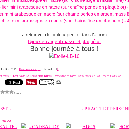
à retrouver de toute urgence dans l'album
Bijoux en argent massif et plaqué or
Bonne journée à tous !
de La B à 07:01 -
Commentaires [
…
]
- Permalien [
#
]
ent massif
,
Laetitia de La Boussinière Bijoux
,
arabesque en nacre
,
haute fantaisie
,
colliers en plaqué or
0 vote
SSE -
- BRACELET PERSONN
 aussi :