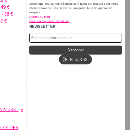
Manchette, toutes nos créations sont faites sur mesure dans notre
Atelier à Nantes. Des créations Françaises haut de gamme et
uniques.
Accueil du blog
Créer un blog avec CanalBlog
NEWSLETTER
Flux RSS
ALISE -