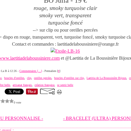
BO Julia - 19 €
rouge, smoky turquoise clair
smoky vert, transparent
turquoise foncé
--> sur clip ou pour oreilles percées
> dispo en rouge, transparent, vert, turquoise foncé, smoky turquoise cla
Contact et commandes : laetitiadelaboussiniere@orange.fr
www.laetitiadelaboussiniere.com
et @Laetitia de La Boussinière Bijou
de La B à 12:26 -
Commentaires [
…
]
- Permalien [
#
]
ie
,
boucles d'oreilles
,
clip
,
oreilles percées
,
boucles d'oreilles sur clip
,
Laetitia de La Boussinière Bijoux
,
c
être belle
,
artisanat français
,
création française
,
se sentir belle
0 vote
U PERSONNALISE -
- BRACELET (ULTRA) PERSON
 aussi :