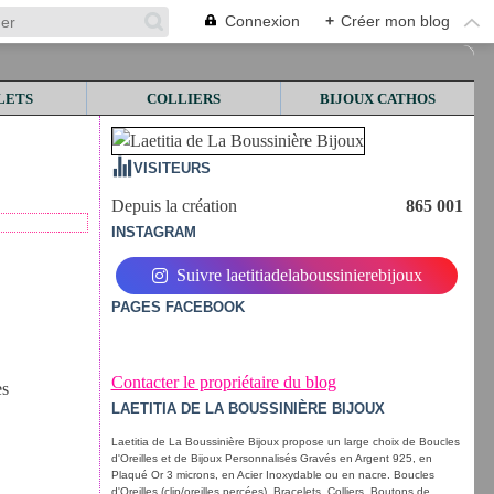
Connexion
+
Créer mon blog
LETS
COLLIERS
BIJOUX CATHOS
VISITEURS
Depuis la création
865 001
INSTAGRAM
Suivre laetitiadelaboussinierebijoux
PAGES FACEBOOK
Contacter le propriétaire du blog
LAETITIA DE LA BOUSSINIÈRE BIJOUX
Laetitia de La Boussinière Bijoux propose un large choix de Boucles
d'Oreilles et de Bijoux Personnalisés Gravés en Argent 925, en
Plaqué Or 3 microns, en Acier Inoxydable ou en nacre. Boucles
d'Oreilles (clip/oreilles percées), Bracelets, Colliers, Boutons de