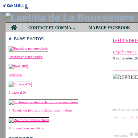
Home
CONTACT ET COMMANDES
MA PAGE FACEBOOK
ALBUMS PHOTOS
LAETITIA DE 
night luxury
Bracelets personnalisés
9 septembre 2
BAGUES
2. Livre d'Or
Posté par Laetitia 
4. Galerie de photos de bijoux personnalisés
Tags:
Paris
,
LB
,
L
Pour nos hommes chéris
Vous aimez ?