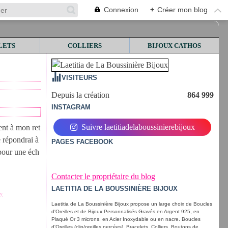
Connexion
+
Créer mon blog
LETS
COLLIERS
BIJOUX CATHOS
VISITEURS
Depuis la création
864 999
INSTAGRAM
Suivre laetitiadelaboussinierebijoux
ient à mon ret
e répondrai à
PAGES FACEBOOK
 pour une éch
Contacter le propriétaire du blog
LAETITIA DE LA BOUSSINIÈRE BIJOUX
dy
Laetitia de La Boussinière Bijoux propose un large choix de Boucles
d'Oreilles et de Bijoux Personnalisés Gravés en Argent 925, en
Plaqué Or 3 microns, en Acier Inoxydable ou en nacre. Boucles
d'Oreilles (clip/oreilles percées), Bracelets, Colliers, Boutons de