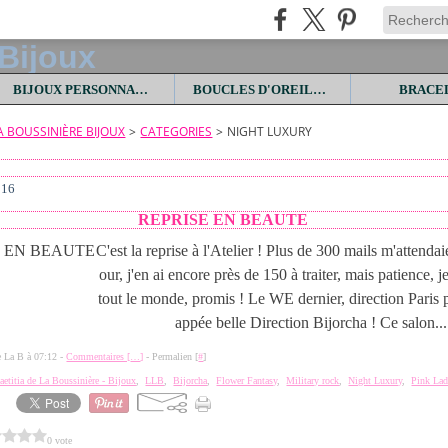
BIJOUX PERSONNALISES
BOUCLES D'OREILLES
BRACE
LA BOUSSINIÈRE BIJOUX
>
CATEGORIES
>
NIGHT LUXURY
016
REPRISE EN BEAUTE
C'est la reprise à l'Atelier ! Plus de 300 mails m'attenda
our, j'en ai encore près de 150 à traiter, mais patience, j
tout le monde, promis ! Le WE dernier, direction Paris
appée belle Direction Bijorcha ! Ce salon...
de La B à 07:12 -
Commentaires [
…
]
- Permalien [
#
]
aetitia de La Boussinière - Bijoux
,
LLB
,
Bijorcha
,
Flower Fantasy
,
Military rock
,
Night Luxury
,
Pink La
0 vote