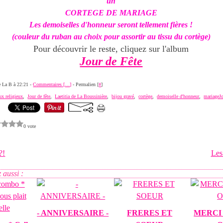
un
CORTEGE DE MARIAGE
Les demoiselles d'honneur seront tellement fières !
(couleur du ruban au choix pour assortir au tissu du cortège)
Pour découvrir le reste, cliquez sur l'album
Jour de Fête
de La B à 22:21 -
Commentaires [
…
]
- Permalien [
#
]
ux religieux
,
Jour de fête
,
Laetitia de La Boussinière
,
bijou gravé
,
cortège
,
demoiselle d'honneur
,
mariageJo
0 vote
?!
Les
 aussi :
- ANNIVERSAIRE -
FRERES ET
MERCI