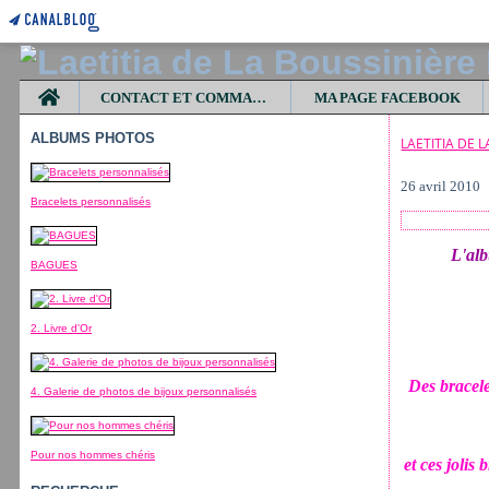
Home
CONTACT ET COMMANDES
MA PAGE FACEBOOK
ALBUMS PHOTOS
LAETITIA DE 
26 avril 2010
Bracelets personnalisés
L'al
BAGUES
2. Livre d'Or
Des bracele
4. Galerie de photos de bijoux personnalisés
Pour nos hommes chéris
et ces joli