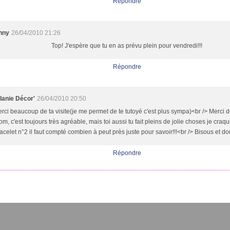
Répondre
nny
26/04/2010 21:26
Top! J'espère que tu en as prévu plein pour vendredi!!!
Répondre
lanie Décor'
26/04/2010 20:50
rci beaucoup de ta visite(je me permet de te tutoyé c'est plus sympa)<br /> Merci d
om, c'est toujours très agréable, mais toi aussi tu fait pleins de jolie choses je craq
acelet n°2 il faut compté combien à peut près juste pour savoir!!!<br /> Bisous et d
Répondre