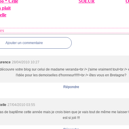
bo * Celle
SOEUR
O
 plait
elle
es
Ajouter un commentaire
urence
28/04/2010 10:27
 découvre votre blog sur celui de madame veranda<br /> j'aime vraiment tout<br /> e
l'idée pour les demoiselles d'honneur!!!!!!<br /> êtes vous en Bretagne?
Répondre
telle
27/04/2010 03:55
as de baptême cette année mais je crois bien que je vais tout de même me laisser t
est si joli !!!