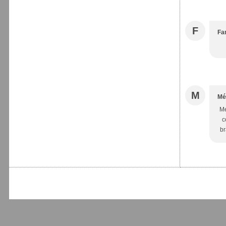
F
Fa
M
Mé
Me
c
br