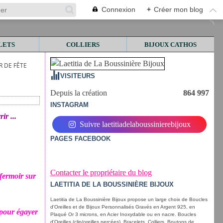
Connexion
+
Créer mon blog
LETS
COLLIERS
BIJOUX CATHOS
 DE FÊTE
VISITEURS
Depuis la création
864 997
INSTAGRAM
ir ...
Suivre laetitiadelaboussinierebijoux
PAGES FACEBOOK
Contacter le propriétaire du blog
 fermoir sur
LAETITIA DE LA BOUSSINIÈRE BIJOUX
Laetitia de La Boussinière Bijoux propose un large choix de Boucles
d'Oreilles et de Bijoux Personnalisés Gravés en Argent 925, en
 pour égayer
Plaqué Or 3 microns, en Acier Inoxydable ou en nacre. Boucles
d'Oreilles (clip/oreilles percées), Bracelets, Colliers, Boutons de