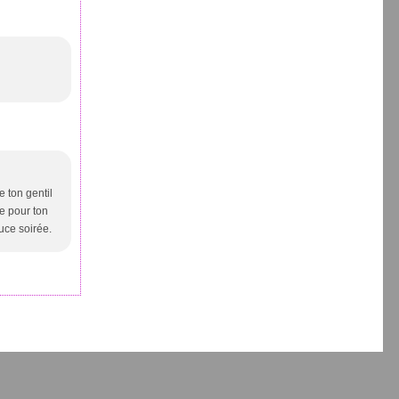
e ton gentil
ue pour ton
ouce soirée.