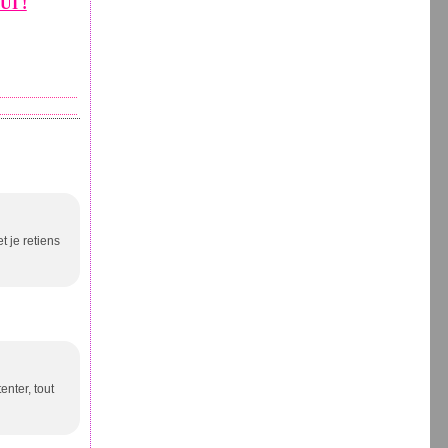
UI !
t je retiens
enter, tout