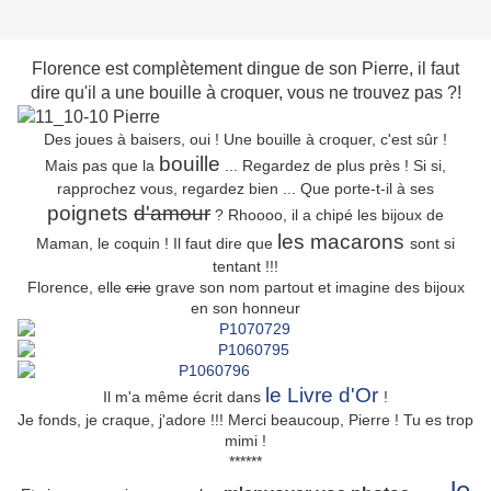
Florence est complètement dingue de son Pierre, il faut
dire qu'il a une bouille à croquer, vous ne trouvez pas ?!
Des joues à baisers, oui ! Une bouille à croquer, c'est sûr !
bouille
Mais pas que la
... Regardez de plus près ! Si si,
rapprochez vous, regardez bien ... Que porte-t-il à ses
poignets
d'amour
? Rhoooo, il a chipé les bijoux de
les macarons
Maman, le coquin ! Il faut dire que
sont si
tentant !!!
Florence, elle
crie
grave son nom partout et imagine des bijoux
en son honneur
le Livre d'Or
Il m'a même écrit dans
!
Je fonds, je craque, j'adore !!! Merci beaucoup, Pierre ! Tu es trop
mimi !
******
le