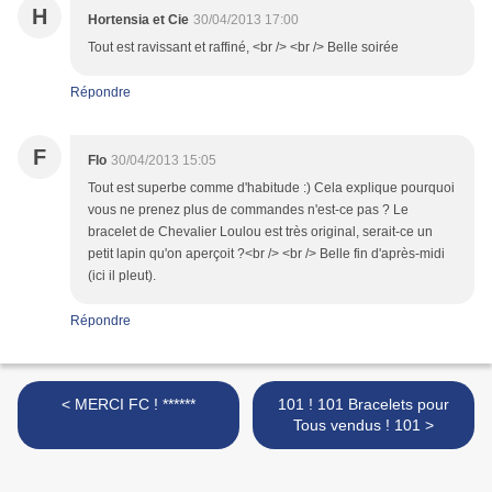
H
Hortensia et Cie
30/04/2013 17:00
Tout est ravissant et raffiné, <br /> <br /> Belle soirée
Répondre
F
Flo
30/04/2013 15:05
Tout est superbe comme d'habitude :) Cela explique pourquoi
vous ne prenez plus de commandes n'est-ce pas ? Le
bracelet de Chevalier Loulou est très original, serait-ce un
petit lapin qu'on aperçoit ?<br /> <br /> Belle fin d'après-midi
(ici il pleut).
Répondre
< MERCI FC ! ******
101 ! 101 Bracelets pour
Tous vendus ! 101 >