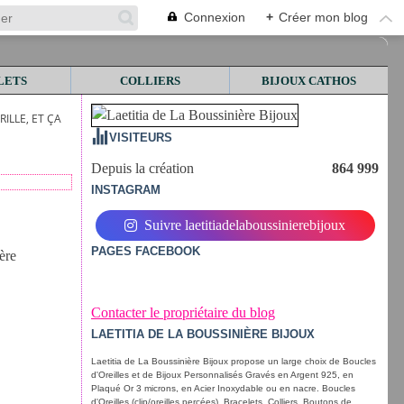
Connexion
+
Créer mon blog
LETS
COLLIERS
BIJOUX CATHOS
RILLE, ET ÇA
VISITEURS
Depuis la création
864 999
INSTAGRAM
Suivre laetitiadelaboussinierebijoux
PAGES FACEBOOK
ère
Contacter le propriétaire du blog
LAETITIA DE LA BOUSSINIÈRE BIJOUX
Laetitia de La Boussinière Bijoux propose un large choix de Boucles
d'Oreilles et de Bijoux Personnalisés Gravés en Argent 925, en
Plaqué Or 3 microns, en Acier Inoxydable ou en nacre. Boucles
d'Oreilles (clip/oreilles percées), Bracelets, Colliers, Boutons de