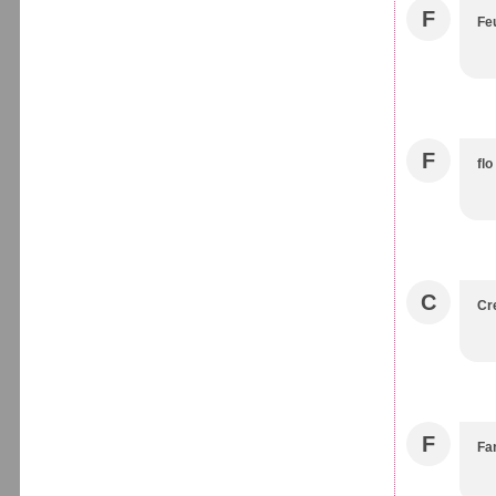
F
Feu
F
flo
C
Cr
F
Fa