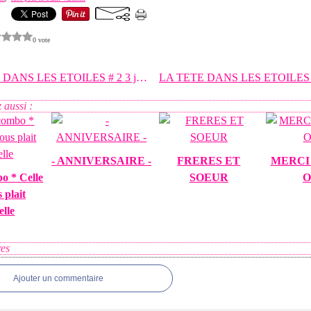
0 vote
LA TETE DANS LES ETOILES # 2 3 jours après, je
 aussi :
- ANNIVERSAIRE -
FRERES ET
MERCI
bo * Celle
SOEUR
O
 plait
elle
es
Ajouter un commentaire