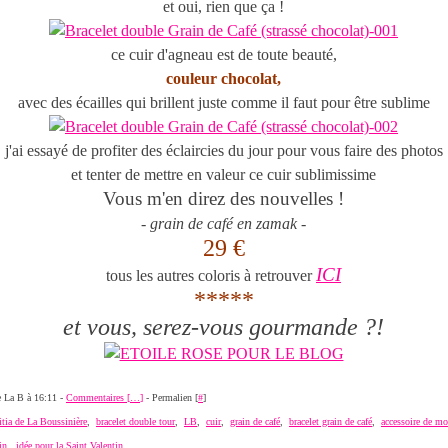
et oui, rien que ça !
ce cuir d'agneau est de toute beauté,
couleur chocolat,
avec des écailles qui brillent juste comme il faut pour être sublime
j'ai essayé de profiter des éclaircies du jour pour vous faire des photos
et tenter de mettre en valeur ce cuir sublimissime
Vous m'en direz des nouvelles !
-
grain de café en zamak
-
29 €
ICI
tous les autres coloris à retrouver
*****
et vous, serez-vous gourmande ?!
de La B à 16:11 -
Commentaires [
…
]
- Permalien [
#
]
itia de La Boussinière
,
bracelet double tour
,
LB
,
cuir
,
grain de café
,
bracelet grain de café
,
accessoire de m
in
,
idée pour la Saint Valentin