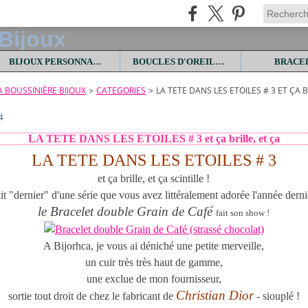
BIJOUX PERSONNALISES
BOUCLES D'OREILLES
BRACE
LA BOUSSINIÈRE BIJOUX
>
CATEGORIES
>
LA TETE DANS LES ETOILES # 3 ET ÇA B
4
LA TETE DANS LES ETOILES # 3 et ça brille, et ça
LA TETE DANS LES ETOILES # 3
et ça brille, et ça scintille !
it "dernier" d'une série que vous avez littéralement adorée l'année derni
le Bracelet double Grain de Café
fait son show !
A Bijorhca, je vous ai déniché une petite merveille,
un cuir très très haut de gamme,
une exclue de mon fournisseur,
Christian Dior
sortie tout droit de chez le fabricant de
- siouplé !