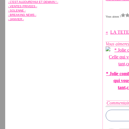
Février
Février
Avril
Avril
(7)
(15)
(7)
(11)
- C'EST AUJOURD'HUI ET DEMAIN ! -
Janvier
Janvier
Mars
Mars
(7)
(5)
(10)
(8)
- VENTES PRIVEES -
Février
Janvier
(8)
(1)
- SOLENNE -
Janvier
(7)
- BREAKING NEWS -
Vous aimez ?
- JANVIER -
Vous aimerez
* Jolie com
qui vous
tant,c
Commentair