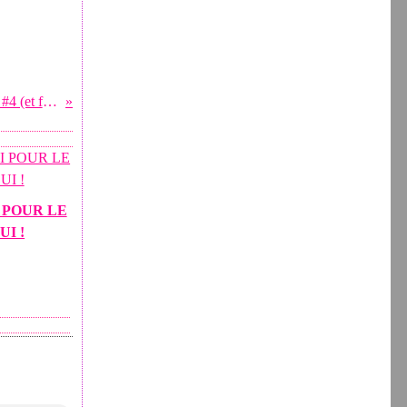
LA TETE DANS LES ETOILES #4 (et fin ?!) et fin ?!
 POUR LE
UI !