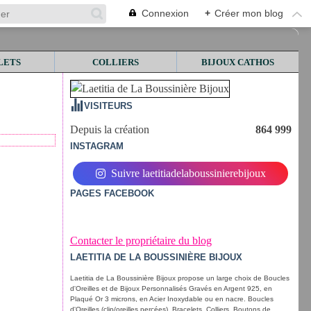
Connexion
+
Créer mon blog
LETS
COLLIERS
BIJOUX CATHOS
VISITEURS
Depuis la création
864 999
INSTAGRAM
Suivre laetitiadelaboussinierebijoux
PAGES FACEBOOK
Contacter le propriétaire du blog
LAETITIA DE LA BOUSSINIÈRE BIJOUX
Laetitia de La Boussinière Bijoux propose un large choix de Boucles
d'Oreilles et de Bijoux Personnalisés Gravés en Argent 925, en
Plaqué Or 3 microns, en Acier Inoxydable ou en nacre. Boucles
d'Oreilles (clip/oreilles percées), Bracelets, Colliers, Boutons de