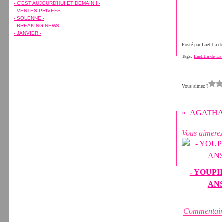
Février
Février
Avril
Avril
(7)
(15)
(7)
(11)
- C'EST AUJOURD'HUI ET DEMAIN ! -
Janvier
Janvier
Mars
Mars
(7)
(5)
(10)
(8)
- VENTES PRIVEES -
Février
Janvier
(8)
(1)
- SOLENNE -
Janvier
(7)
- BREAKING NEWS -
- JANVIER -
Posté par Laetitia 
Tags:
Laetitia de L
Vous aimez ?
AGATHA
Vous aimerez
- YOUPIII
ANS
Commentair