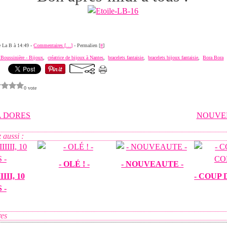
de La B à 14:49 -
Commentaires [
…
]
- Permalien [
#
]
a Boussinière - Bijoux
,
créatrice de bijoux à Nantes
,
bracelets fantaisie
,
bracelets bijoux fantaisie
,
Bora Bora
0 vote
 DORES
NOUVE
 aussi :
- OLÉ ! -
- NOUVEAUTE -
III, 10
- COUP
 -
es